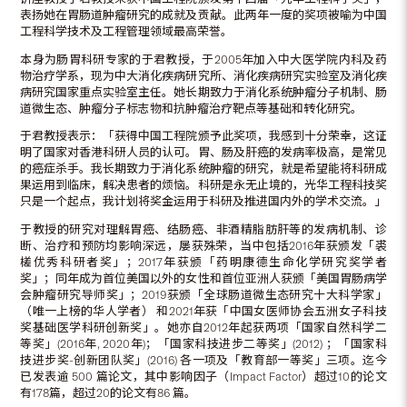
表扬她在胃肠道肿瘤研究的成就及贡献。此两年一度的奖项被喻为中国
工程科学技术及工程管理领域最高荣誉。
本身为肠胃科研专家的于君教授，于2005年加入中大医学院内科及药
物治疗学系，现为中大消化疾病研究所、消化疾病研究实验室及消化疾
病研究国家重点实验室主任。她长期致力于消化系统肿瘤分子机制、肠
道微生态、肿瘤分子标志物和抗肿瘤治疗靶点等基础和转化研究。
于君教授表示：「获得中国工程院颁予此奖项，我感到十分荣幸，这证
明了国家对香港科研人员的认可。胃、肠及肝癌的发病率极高，是常见
的癌症杀手。我长期致力于消化系统肿瘤的研究，就是希望能将科研成
果运用到临床，解决患者的烦恼。科研是永无止境的，光华工程科技奖
只是一个起点，我计划将奖金运用于科研及推进国内外的学术交流。」
于教授的研究对理解胃癌、结肠癌、非酒精脂肪肝等的发病机制、诊
断、治疗和预防均影响深远，屡获殊荣，当中包括2016年获颁发「裘
槎优秀科研者奖」；2017年获颁「药明康德生命化学研究奖学者
奖」；同年成为首位美国以外的女性和首位亚洲人获颁「美国胃肠病学
会肿瘤研究导师奖」；2019获颁「全球肠道微生态研究十大科学家」
（唯一上榜的华人学者） 和2021年获「中国女医师协会五洲女子科技
奖基础医学科研创新奖」。她亦自2012年起获两项「国家自然科学二
等奖」(2016年, 2020年)；「国家科技进步二等奖」(2012) ；「国家科
技进步奖-创新团队奖」(2016) 各一项及「教育部一等奖」三项。迄今
已发表逾 500 篇论文，其中影响因子（Impact Factor）超过10的论文
有178篇，超过20的论文有86 篇。