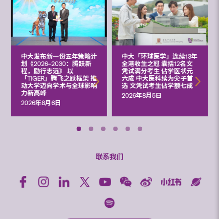
中大发布新一份五年策略计
中大「环球医学」连续13年
划《2026‒2030：腾跃新
全港收生之冠 囊括12名文
程，励行志远》 以
凭试满分考生 佔学医状元
「TIGER」腾飞之跃框架 推
六成 中大医科续为尖子首
动大学迈向学术与全球影响
选 文凭试考生佔学额七成
力新高峰
2026年8月5日
2026年8月6日
联系我们