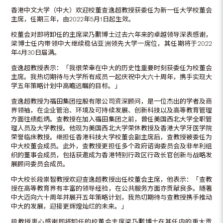
香港中文大学（中大）欢迎校董查逸超教授获委任为新一任大学校董会
主席，任期三年，由2022年5月1日起生效。
校董会对即将卸任的主席梁乃鹏博士过去六年来的卓越领导深表感谢，
梁博士任内带领中大继续稳佔亚洲领先大学一席位，其任期将于2022
年4月30日届满。
查逸超教授表示：「我很荣幸在中大的历史性重要时刻获委任为校董会
主席。我热切期待与大学所有成员一起庆祝中大六十周年，携手实现大
学五年策略计划中高瞻远瞩的目标。」
查逸超教授为福田集团控股有限公司资深顾问，是一位杰出的学者及商
界领袖，在企业管治、环境及可持续发展、创新科技以及高等教育管理
方面往绩彪炳。查教授在加入福田集团之前，曾任美国西北大学全职管
理人员及大学教授。他现为美国西北大学荣休教授及香港大学牙医学院
荣誉临床教授。继担任香港科技大学校董会副主席后，查教授被委任为
中大校董会成员。此外，查教授更担任多个政府谘询委员会及非牟利组
织的董事会成员，包括获邀成为香港特别行政区行政长官创新与战略发
展顾问委员会成员。
中大校长段崇智教授欢迎查逸超教授出任校董会主席，他表示：「查教
授在高等教育界有丰富的领导经验，在公共服务方面亦贡献良多。随著
中大迈向六十周年并展开五年策略计划，我热切期待与查教授携手推动
中大的发展，迎接更辉煌灿烂的未来。」
段教授衷心感谢即将卸任的校董会主席梁乃鹏博士在其任内的重大贡