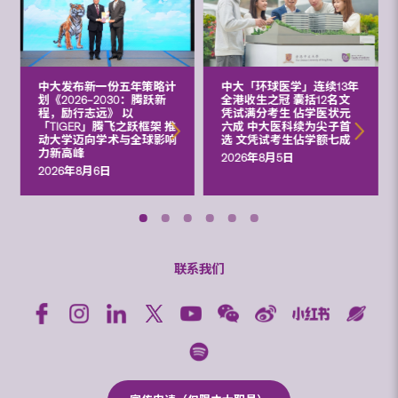
中大发布新一份五年策略计
中大「环球医学」连续13年
划《2026‒2030：腾跃新
全港收生之冠 囊括12名文
程，励行志远》 以
凭试满分考生 佔学医状元
「TIGER」腾飞之跃框架 推
六成 中大医科续为尖子首
动大学迈向学术与全球影响
选 文凭试考生佔学额七成
力新高峰
2026年8月5日
2026年8月6日
联系我们