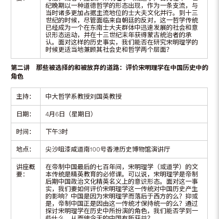
纪晚期以一种道德哲学的形态出现，作为一条支流，与
当时诸多更加占据主流地位的士大夫文化并行。到十三
世纪的时候，尽管面临来自朝廷的反对，这一哲学传统
已经成为一个在东南士大夫群体中迅速发展的社会和意
识形态运动，并在十三世纪末年获得蒙古统治者的承
认。面对这样的历史事实，我们能否在研究宋明理学的
时候更适当地兼顾其社会史和哲学两个层面？
第二讲 那些被选择的和被放弃的道路：评价宋明理学在中国历史中的
角色
主持：
中大哲学系教授刘国英教授
日期：
4月6日（星期日）
时间：
下午3时
地点：
尖沙咀漆咸道南100号香港历史博物馆演讲厅
讲座概
在帝制中国最后的七百年间，宋明理学（或道学）的文
要：
本传统是精英教育的必修课。可以说，宋明理学是帝制
后期中国政治文化精英名义上的意识形态。面对这一事
实，我们要如何评价宋明理学这一传统对中国历史产生
的影响？中国是因为宋明理学而落后于西方的么？抑或
是，帝制中国正是因由这一传统才保持统一的么？通过
探讨宋明理学在历史中所扮演的角色，我们能否学到一
些什么，从而使今天的中国有所获益？