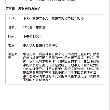
第三讲 思想史的方法论
主持：
中大中国研究中心中国研究教授劳格文教授
日期：
4月9日（星期三）
时间：
下午4时30分
地点：
中大李兆基楼四号演讲厅
讲座概
思想史曾一度被社会史和文化史淘汰而几近死亡，然而
要：
近年来其研究正在美国的一些历史研究重镇中复兴。不
过，尽管思想史被看作一门跨国界的学科，其当下研究
中的诸多方法论可以说是脱胎于以地中海文明传统为核
心的实证研究，并不立足于中国的文明传统。那么，这
是否就意味着这些方法论不能运用于中国史的研究当
中？而对中国思想的研究又能否改善思想史这门跨国界
学科的方法论状况？