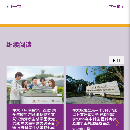
< 上一页
下一页 >
继续阅读
中大「环球医学」连续13年
中大取录全港一半5科5**或
全港收生之冠 囊括12名文
以上文凭试尖子 经联招取
凭试满分考生 佔学医状元
录2,855名本科生 医科商学
六成 中大医科续为尖子首
及理学王牌课程成首选
选 文凭试考生佔学额七成
2026年8月5日