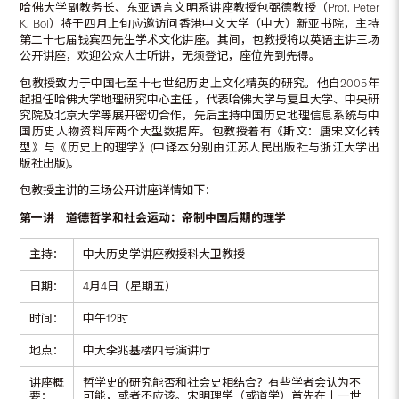
哈佛大学副教务长、东亚语言文明系讲座教授包弼德教授（Prof. Peter
K. Bol）将于四月上旬应邀访问香港中文大学（中大）新亚书院，主持
第二十七届钱宾四先生学术文化讲座。其间，包教授将以英语主讲三场
公开讲座，欢迎公众人士听讲，无须登记，座位先到先得。
包教授致力于中国七至十七世纪历史上文化精英的研究。他自2005年
起担任哈佛大学地理研究中心主任，代表哈佛大学与复旦大学、中央研
究院及北京大学等展开密切合作，先后主持中国历史地理信息系统与中
国历史人物资料库两个大型数据库。包教授着有《斯文：唐宋文化转
型》与《历史上的理学》(中译本分别由江苏人民出版社与浙江大学出
版社出版)。
包教授主讲的三场公开讲座详情如下：
第一讲 道德哲学和社会运动：帝制中国后期的理学
主持：
中大历史学讲座教授科大卫教授
日期：
4月4日（星期五）
时间：
中午12时
地点：
中大李兆基楼四号演讲厅
讲座概
哲学史的研究能否和社会史相结合？有些学者会认为不
要：
可能，或者不应该。宋明理学（或道学）首先在十一世