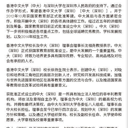
香港中文大学（中大）与深圳大学在深圳市人民政府的支持下，通过合
作办学形式，筹建香港中文大学（深圳）［中大（深圳）］，并于
2012年10月获国家教育部正式批准筹建。中大其后与各方面紧密合
作，积极开展中大（深圳）的各项具体建校工作。经过近五年的详细规
划及筹备，国家教育部日前正式批准设立中大（深圳）。中大（深圳）
下一步将积极推进各项重点工作，包括全球延聘优秀教员、学科发展规
划，以及2014年招生工作。
香港中文大学校长及中大（深圳）理事会理事长沈祖尧教授表示，中大
（深圳）正式获国家教育部批准设立，是中大发展的一个重要里程。中
大（深圳）将致力培养更多具有国际视野、专业知识、高尚品格及对社
会有承担的人才。
香港中文大学（深圳）校长徐扬生院士表示，创建中大（深圳），对吸
引和培养珠三角地区的高层次创新人才，研究和开发高科技成果，加强
与世界先进国家和地区在高等教育方面的交流与合作，以及推进国家高
等教育综合改革试验将具有重要意义。
获批准正式设立的中大（深圳）是一所具有独立法人地位的非牟利教育
机构，将依法及章程自主办学。理事会为中大（深圳）的最高权力机
构，并拥有最终决策权，由中大与深圳大学各委任八人组成，理事长由
中大校长担任。理事会至今已举行四次会议，规划中大（深圳）的发展
方针和策略，以及通过大学组织架构、校长及副校长任命、大学使命和
愿景、大学章程及校徽等重要事项。