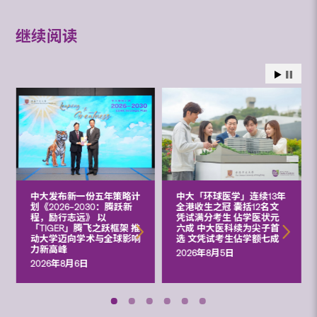
继续阅读
中大发布新一份五年策略计
中大「环球医学」连续13年
划《2026‒2030：腾跃新
全港收生之冠 囊括12名文
程，励行志远》 以
凭试满分考生 佔学医状元
「TIGER」腾飞之跃框架 推
六成 中大医科续为尖子首
动大学迈向学术与全球影响
选 文凭试考生佔学额七成
力新高峰
2026年8月5日
2026年8月6日