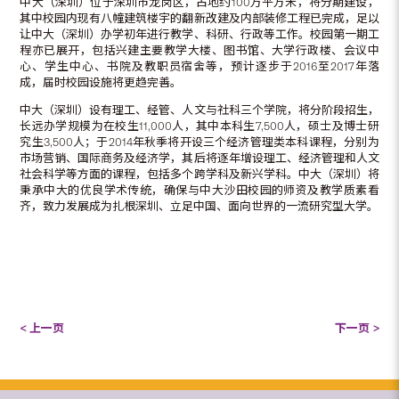
中大（深圳）位于深圳市龙岗区，占地约100万平方米，将分期建设，
其中校园内现有八幢建筑楼宇的翻新改建及内部装修工程已完成，足以
让中大（深圳）办学初年进行教学、科研、行政等工作。校园第一期工
程亦已展开，包括兴建主要教学大楼、图书馆、大学行政楼、会议中
心、学生中心、书院及教职员宿舍等，预计逐步于2016至2017年落
成，届时校园设施将更趋完善。
中大（深圳）设有理工、经管、人文与社科三个学院，将分阶段招生，
长远办学规模为在校生11,000人，其中本科生7,500人，硕士及博士研
究生3,500人；于2014年秋季将开设三个经济管理类本科课程，分别为
市场营销、国际商务及经济学，其后将逐年增设理工、经济管理和人文
社会科学等方面的课程，包括多个跨学科及新兴学科。中大（深圳）将
秉承中大的优良学术传统，确保与中大沙田校园的师资及教学质素看
齐，致力发展成为扎根深圳、立足中国、面向世界的一流研究型大学。
< 上一页
下一页 >