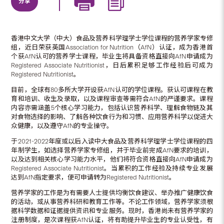
分享
香港中文大学（中大）食品及营养科学理学士学位课程的营养学家专修
组，近日荣获英国Association for Nutrition（AfN）认证，成为香港首
个获AfN认可的营养学士课程，毕业生将具备资格直接向AfN申请成为
Registered Associate Nutritionist，日后累积足够工作经验后可成为
Registered Nutritionist。
目前，全球有80多所大学开设获AfN认可的学位课程。获认可课程在教
育和培训、收生及录取，以及课程审查等需符合AfN的严谨要求。课程
内容亦需涵盖5个核心学习能力，包括认识营养科学、理解食物链及其
对食物选择的影响、了解各种饮食行为和习惯、应用营养科学以促进大
众健康，以及遵守AfN的专业操守。
于2021-2022年度或以后入读中大食品及营养科学理学士学位课程的四
年制学生，如选择营养学家专修组，并于毕业前完成AfN要求的培训，
以及达到相关核心学习能力水平，他们将符合资格直接向AfN申请成为
Registered Associate Nutritionist。当累积的工作经验及持续专业发展
达到AfN指定要求，便可申请转为Registered Nutritionist。
营养学家的工作是为有需要人士提供均衡饮食建议、举办推广健康饮食
的活动，或从事营养科研和教育工作等。不论工作领域，营养学家须根
据科学数据和证据提供资讯和专业服务。现时，香港尚未有营养学家的
注册制度，是次课程获AfN认证，将有助提升毕业生的专业认受性，有