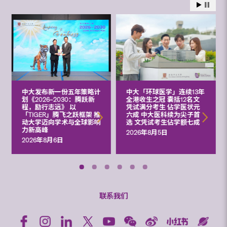
中大发布新一份五年策略计
中大「环球医学」连续13年
划《2026‒2030：腾跃新
全港收生之冠 囊括12名文
程，励行志远》 以
凭试满分考生 佔学医状元
「TIGER」腾飞之跃框架 推
六成 中大医科续为尖子首
动大学迈向学术与全球影响
选 文凭试考生佔学额七成
力新高峰
2026年8月5日
2026年8月6日
联系我们