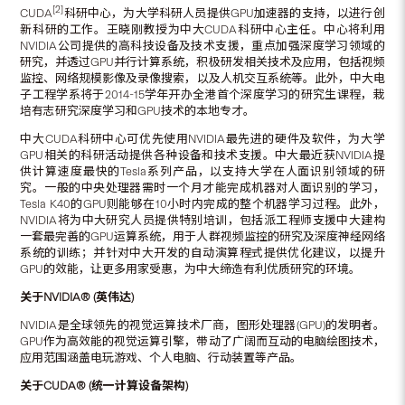
[2]
CUDA
科研中心，为大学科研人员提供GPU加速器的支持，以进行创
新科研的工作。王晓刚教授为中大CUDA科研中心主任。中心将利用
NVIDIA公司提供的高科技设备及技术支援，重点加强深度学习领域的
研究，并透过GPU并行计算系统，积极研发相关技术及应用，包括视频
监控、网络规模影像及录像搜索，以及人机交互系统等。此外，中大电
子工程学系将于2014-15学年开办全港首个深度学习的研究生课程，栽
培有志研究深度学习和GPU技术的本地专才。
中大CUDA科研中心可优先使用NVIDIA最先进的硬件及软件，为大学
GPU相关的科研活动提供各种设备和技术支援。中大最近获NVIDIA提
供计算速度最快的Tesla系列产品，以支持大学在人面识别领域的研
究。一般的中央处理器需时一个月才能完成机器对人面识别的学习，
Tesla K40的GPU则能够在10小时内完成的整个机器学习过程。此外，
NVIDIA将为中大研究人员提供特别培训，包括派工程师支援中大建构
一套最完善的GPU运算系统，用于人群视频监控的研究及深度神经网络
系统的训练；并针对中大开发的自动演算程式提供优化建议，以提升
GPU的效能，让更多用家受惠，为中大缔造有利优质研究的环境。
关于
NVIDIA
®
(
英伟达
)
NVIDIA是全球领先的视觉运算技术厂商，图形处理器(GPU)的发明者。
GPU作为高效能的视觉运算引擎，带动了广阔而互动的电脑绘图技术，
应用范围涵盖电玩游戏、个人电脑、行动装置等产品。
关于
CUDA
®
(
统一计算设备架构
)