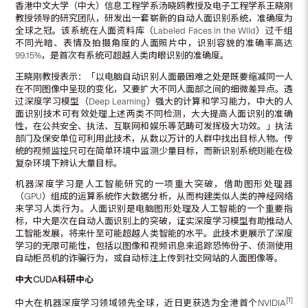
香港中文大学（中大）信息工程学系汤晓鸥教授及电子工程学系王晓刚
教授领导的研究团队，研发出一套崭新的自动人面识别系统，准确度为
全球之冠。该系统在人面资料库（Labeled Faces in the Wild）过千组
不同光暗、表情及拍摄角度的人面照片中，识别容貌的准确率高达
99.15%，是首次有系统可超越人类肉眼识别的准确度。
王晓刚教授表示：「以电脑自动识别人面最困难之处是既要缩减同一人
在不同图像中呈现的变化，又要扩大不同人面部之间的细微差异点。透
过深度学习模型（Deep Learning）强大的计算和学习能力，中大的人
面识别技术可有效处理上述两类不同检测，大大提高人面识别的准确
性，在公共安全、执法、互联网和娱乐等范畴可发挥极大功效。」执法
部门及保安单位可利用此技术，从数以万计的人群中找出目标人物。传
统的视频监控只可在简单环境中监测少量目标，而新识别系统则能在极
复杂环境下辨认大量目标。
机器深度学习是人工智能研究的一项重大突破，借助图形处理器
（GPU）组成的运算系统作大数据分析，从而构建类似人类的神经网络
来学习人类行为。人面识别是电脑图形处理及人工智能的一个重要指
标，中大是次在自动人面识别上的突破，证实深度学习模型有助推动人
工智能发展，将来什至可能超越人类智能的水平。此技术更展示了深度
学习的无限可能性，包括以图像和视频讯息来追踪恐怖份子、侦测使用
自动柜员机的诈骗行为，或自动标注上传到社交网站的人面图像等。
中大
CUDA
科研中心
[1]
中大在机器深度学习领域领先全球，近日更获选为全港首个NVIDIA