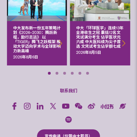
中大发布新一份五年策略计
中大「环球医学」连续13年
划《2026‒2030：腾跃新
全港收生之冠 囊括12名文
程，励行志远》 以
凭试满分考生 佔学医状元
「TIGER」腾飞之跃框架 推
六成 中大医科续为尖子首
动大学迈向学术与全球影响
选 文凭试考生佔学额七成
力新高峰
2026年8月5日
2026年8月6日
联系我们
宣传申请（仅限中大职员）