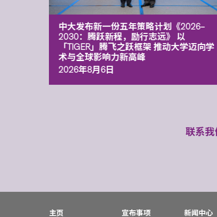
能力 有
中大发布新一份五年策略计划《2026‒
污染
2030：腾跃新程，励行志远》 以
「TIGER」腾飞之跃框架 推动大学迈向学
术与全球影响力新高峰
2026年8月6日
联系我
主页
宣布事项
新闻中心