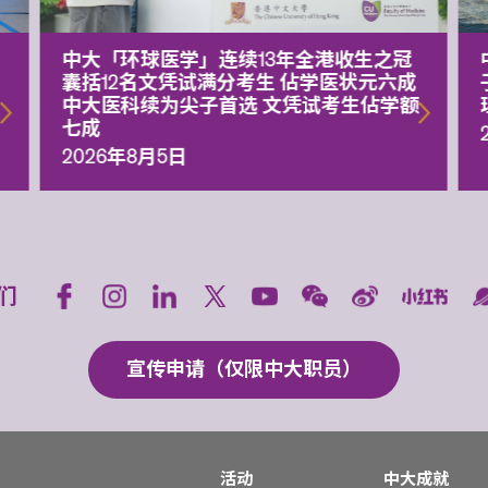
中大「环球医学」连续13年全港收生之冠
囊括12名文凭试满分考生 佔学医状元六成
中大医科续为尖子首选 文凭试考生佔学额
七成
2026年8月5日
们
宣传申请（仅限中大职员）
活动
中大成就