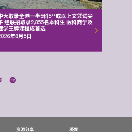
中大取录全港一半5科5**或以上文凭试尖
中大委
子 经联招取录2,855名本科生 医科商学及
理副校
理学王牌课程成首选
2026年
2026年8月5日
资源分享
凝聚