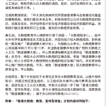
义工培训，帮助市民认识大肠癌的诱因、症状、治疗及预防方法，从而
减低发病及死亡率。」
沈祖尧教授续说：「中大消化疾病研究所感谢香港赛马会慈善信托基金
的慷慨捐助，使我们能在未来五年，积极地探究公众对大肠癌筛查的知
识、态度及信念，并评估筛查计划在经济层面及非经济层面的效益，协
助我们倡议香港政府订立全面、普及的大肠癌筛查政策。」
典礼后，大肠癌教育中心随即举行首个讲座─「大肠癌知多D」，由中
大外科学系副教授吴兆文医生主讲，内容包括介绍大肠癌成因、剖析高
危一族及推广「肠道健康大使计划」。为鼓励公众参与，大肠癌教育中
心现招募年龄介乎50至70岁、关注肠道健康并有志推广预防大肠癌之
人士为「肠道健康大使」。中心感谢谭咏麟先生乐意担任「肠道健康大
使」总司令，唤起大众对预防大肠癌的正确态度。参加「肠道健康大使
计划」的人士将获专人教授预防大肠癌的知识及推广技巧，并负责协助
中心推广预防大肠癌。今天，首批「肠道健康大使」获大肠癌教育中心
颁发证书，予以鼓励。
总结而言，整个计划旨在于本港社区举办大肠癌教育活动，以提升相关
知识；并透过地区医生组织、义工组织及长者中心推行教育活动及筛
查，促进社会人士认识大肠癌。市民大众欲进一步了解「香港大肠癌：
教育、宣传及筛查」计划、参与大便隐血测试或大肠镜检查、或愿意成
为「肠道健康大使」，请于办公时间内致电2603 1407。
附录─
「香港大肠癌：教育、宣传及筛查」计划内容详列如下：