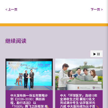
< 上一页
下一页 >
继续阅读
中大发布新一份五年策略计
中大「环球医学」连续13年
划《2026‒2030：腾跃新
全港收生之冠 囊括12名文
程，励行志远》 以
凭试满分考生 佔学医状元
「TIGER」腾飞之跃框架 推
六成 中大医科续为尖子首