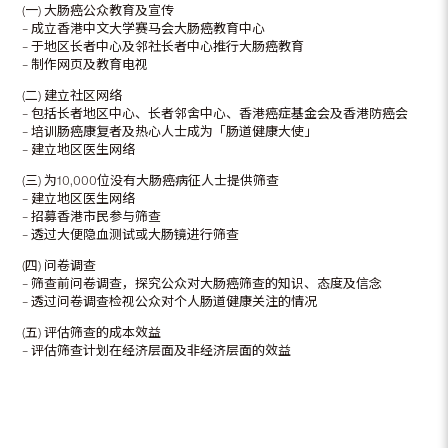
(一) 大肠癌公众教育及宣传
– 成立香港中文大学赛马会大肠癌教育中心
– 于地区长者中心及邻社长者中心推行大肠癌教育
– 制作网页及教育电视
(二) 建立社区网络
– 包括长者地区中心、长者邻舍中心、香港癌症基金会及香港防癌会
– 培训肠癌康复者及热心人士成为「肠道健康大使」
– 建立地区医生网络
(三) 为10,000位没有大肠癌病征人士提供筛查
– 建立地区医生网络
– 招募香港市民参与筛查
– 透过大便隐血测试或大肠镜进行筛查
(四) 问卷调查
– 筛查前问卷调查，探究公众对大肠癌筛查的知识、态度及信念
– 透过问卷调查检视公众对个人肠道健康关注的情况
(五) 评估筛查的成本效益
– 评估筛查计划在经济层面及非经济层面的效益