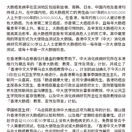
大肠癌发病率在亚洲地区包括新加坡、南韩、日本、中国内地及香港均
持续上升。在中国内地，因大肠癌死亡的男性由1987年的6.8/100,000
人上升至1999年的8.3/100,000人。在香港，每年约有3,000人被诊断患
有大肠癌，为本港第二常见癌症，亦是第二大癌症杀手，且每年大肠癌
罹患率不断上升。事实上，大肠癌是可预防的，及早发现大肠癌可大大
提高其治愈率，故大肠癌筛查能有效减低高危人士的死亡率。其中最常
用的筛查形式为大便隐血测试及大肠镜。香港中文大学（中大）消化疾
病研究所建议50岁以上人士定期作大肠癌检验─每年做一次大便隐血
测试，或每十年做一次大肠镜检查。
在香港赛马会慈善信托基金的慷慨赞助下，中大消化疾病研究所在本港
推行为期五年的「香港大肠癌：教育、宣传及筛查」计划，并成立了
「香港中文大学赛马会大肠癌教育中心」。计划的启动典礼于今天(5月
3日)在公共卫生学院大楼进行，由香港赛马会董事李国栋医生主礼，并
联同一众嘉宾，包括「肠道健康大使」总司令谭咏麟先生、香港防癌会
主席高永文医生、香港癌症基金会行政总监胡恩欣女士、医院管理局新
界东医院联网总监冯康医生、中大医学院院长霍泰辉教授、中大公共卫
生学院院长葛菲雪教授，以及中大消化疾病研究所主任沈祖尧教授启动
「香港大肠癌：教育、宣传及筛查」计划。
李国栋医生称：「马会捐款支持中大推出这项为期五年的计划，藉以提
升香港市民对大肠癌的认知和预防，以及推广定期检查的重要性。这计
划亦会让10,000名50岁或以上没有大肠癌病史的人士，免费接受合乎
个人需要的测试，包括大便隐血测试或大肠镜检查。『香港中文大学赛
马会大肠癌教育中心』亦会同时成立，透过一系列的宣传展览、讲座及