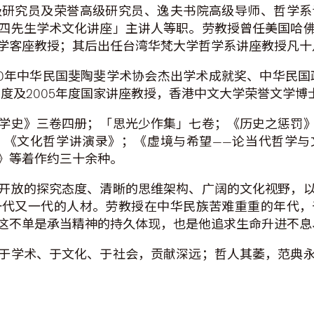
级研究员及荣誉高级研究员、逸夫书院高级导师、哲学系
四先生学术文化讲座」主讲人等职。劳教授曾任美国哈
学客座教授；其后出任台湾华梵大学哲学系讲座教授凡十
0年中华民国斐陶斐学术协会杰出学术成就奖、中华民国
度及2005年度国家讲座教授，香港中文大学荣誉文学博士
学史》三卷四册；「思光少作集」七卷；《历史之惩罚
；《文化哲学讲演录》；《虚境与希望——论当代哲学与
》等着作约三十余种。
开放的探究态度、清晰的思维架构、广阔的文化视野，
一代又一代的人材。劳教授在中华民族苦难重重的年代，
这不单是承当精神的持久体现，也是他追求生命升进不息
于学术、于文化、于社会，贡献深远；哲人其萎，范典