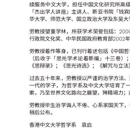
续服务中文大学，担任中国文化研究所高
「杰出学人讲座」主讲人、新亚书院「钱宾
华大学、师范大学、国立政治大学及东吴大
劳教授望重学林，所获学术荣誉包括：200
行政院文化奖、中华民国政府教育部2002年
劳教授着作等身，已刊行着述包括《中国哲
（后收于「思光学术论着新编」十三卷）
《思辩录》；《思光诗选》；《解咒与立法
过去五十年来，劳教授以严谨的治学方法、
一代的学子，为哲学系及中文大学培育了
索，乃至世界文化路向之展望，殚精竭力；
劳教授毕生治学诲人不倦、心系家国天下，
稍后公布。
香港中文大学哲学系 哀启