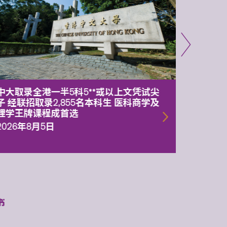
中大取录全港一半5科5**或以上文凭试尖
中大委
子 经联招取录2,855名本科生 医科商学及
理副校
理学王牌课程成首选
2026年
2026年8月5日