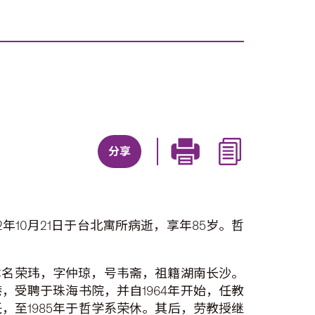
分享
10月21日于台北寓所病逝，享年85岁。哲
本名荣玮，字仲琼，号韦斋，祖籍湖南长沙。
抵港，受聘于珠海书院，并自1964年开始，任教
至1985年于哲学系荣休。其后，劳教授继