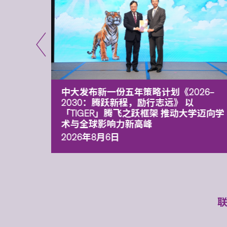
能力 有
中大发布新一份五年策略计划《2026‒
污染
2030：腾跃新程，励行志远》 以
「TIGER」腾飞之跃框架 推动大学迈向学
术与全球影响力新高峰
2026年8月6日