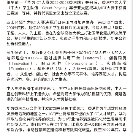
继早前于「华为ICT大赛2022-2023香港站」夺冠后，香港中文大学
（中大）学生队伍「Cloud Players」再于亚太区域华为ICT大赛中获得
云赛道一等奖，并将代表亚太区出战全球总决赛。
亚太区域华为ICT大赛决赛近日在印尼雅加达举办，来自10个国家、
290所院校、超过4800多名学生和教师同场竞技。今届大赛以「联接、
荣耀、未来」为主题，旨在为全球高校大学生打造国际化竞技和交流平
台，提升学生的ICT知识水准、实践动手能力和运用新技术、新平台的
创新创造能力。
颁奖仪式上， 华为亚太公共关系部长张正军介绍了华为在亚太的人才
培养理念“PIPES”—— 通过提供共用平台（Platform）、创新洞见
（Innovation）、职业素养（Professionalism）、实践经验
（Experience）、基础技能（Skill），为新一代青年、政府及ICT决策
者、ICT从业者、创业者、社会大众等不同群体，培养匹配人才，构建
充满活力、多元包容的ICT人才生态。
中大副校长潘伟贤教授表示， 对中大团队脱颖而出感到骄傲，中大一
直在创新科研上不遗余力，希望凭藉大学作为知识摇篮的优势，促进香
港的创新科技发展，并培育人才贡献社会。
华为香港企业合作伙伴发展部总经理丁娟表示，香港作为全球数位经济
发展最活跃的地区之一，ICT产业持续繁荣也加大了ICT人才缺口。华为
採取与高校共同培养的模式，为ICT行业培养满足数码化转型发展需求
的新型人才。我们伙中大在ICT学院、比赛及课程及园区等方面开展训
练及合作，推动智慧园区建设和教育数码化转型。截至2022年底，华