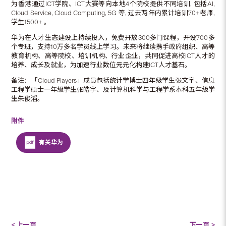
为香港通过ICT学院、ICT大赛等向本地4个院校提供不同培训, 包括AI,
Cloud Service, Cloud Computing, 5G 等, 过去两年内累计培训70+老师,
学生1500+ 。
华为在人才生态建设上持续投入，免费开放300多门课程，开设700多
个专班，支持10万多名学员线上学习。未来将继续携手政府组织、高等
教育机构、高等院校、培训机构、行业企业，共同促进高校ICT人才的
培养、成长及就业，为加速行业数位元元化构建ICT人才基石。
备注：「Cloud Players」成员包括统计学博士四年级学生张文宇、信息
工程学硕士一年级学生张皓宇、及计算机科学与工程学系本科五年级学
生朱俊滔。
附件
有关华为
< 上一页
下一页 >