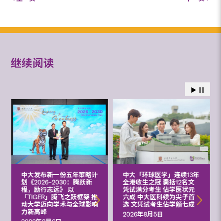
继续阅读
中大发布新一份五年策略计
中大「环球医学」连续13年
划《2026‒2030：腾跃新
全港收生之冠 囊括12名文
程，励行志远》 以
凭试满分考生 佔学医状元
「TIGER」腾飞之跃框架 推
六成 中大医科续为尖子首
动大学迈向学术与全球影响
选 文凭试考生佔学额七成
力新高峰
2026年8月5日