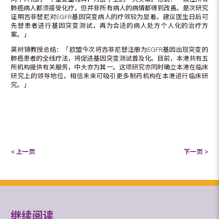
肺癌病人都须接受化疗，但并非所有病人的病情都得到改善。是次研究
证明吉非替尼对EGFR基因突变病人的疗效较为显着，建议医生日后可
先替患者进行基因突变测试，再为合适的病人处方个人化的治疗方
案。」
莫树锦教授总结：「欧盟今次将吉非尼替注册为EGFR基因出现突变的
肺癌患者的全线疗法，将促进基因突变测试普及化。目前，本港共有五
所机构提供有关服务，中大亦为其一。这项研究亦同时确立本港在临床
研究上的领导地位，相信未来可吸引更多制药机构在本港进行临床研
究。」
< 上一页
下一页 >
继续阅读