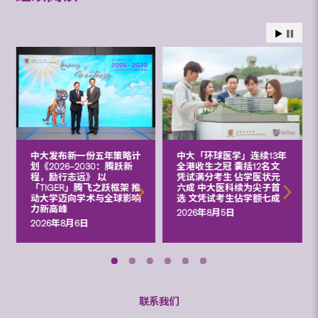
中大发布新一份五年策略计
中大「环球医学」连续13年
划《2026‒2030：腾跃新
全港收生之冠 囊括12名文
程，励行志远》 以
凭试满分考生 佔学医状元
「TIGER」腾飞之跃框架 推
六成 中大医科续为尖子首
动大学迈向学术与全球影响
选 文凭试考生佔学额七成
力新高峰
2026年8月5日
2026年8月6日
联系我们