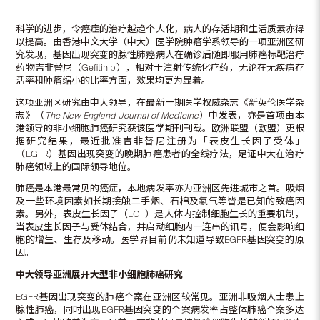
科学的进步，令癌症的治疗越趋个人化，病人的存活期和生活质素亦得
以提高。由香港中文大学（中大）医学院肿瘤学系领导的一项亚洲区研
究发现，基因出现突变的腺性肺癌病人在确诊后随即服用肺癌标靶治疗
药物吉非替尼（Gefitinib），相对于注射传统化疗药，无论在无疾病存
活率和肿瘤缩小的比率方面，效果均更为显着。
这项亚洲区研究由中大领导，在最新一期医学权威杂志《新英伦医学杂
志》（
The New England Journal of Medicine
）中发表，亦是首项由本
港领导的非小细胞肺癌研究获该医学期刊刊载。欧洲联盟（欧盟）更根
据研究结果，最近批准吉非替尼注册为「表皮生长因子受体」
（EGFR）基因出现突变的晚期肺癌患者的全线疗法，足证中大在治疗
肺癌领域上的国际领导地位。
肺癌是本港最常见的癌症，本地病发率亦为亚洲区先进城市之首。吸烟
及一些环境因素如长期接触二手烟、石棉及氡气等皆是已知的致癌因
素。另外，表皮生长因子（EGF）是人体内控制细胞生长的重要机制，
当表皮生长因子与受体结合，并启动细胞内一连串的讯号，便会影响细
胞的增生、生存及移动。医学界目前仍未知道导致EGFR基因突变的原
因。
中大领导亚洲展开大型非小细胞肺癌研究
EGFR基因出现突变的肺癌个案在亚洲区较常见。亚洲非吸烟人士患上
腺性肺癌，同时出现EGFR基因突变的个案病发率占整体肺癌个案多达