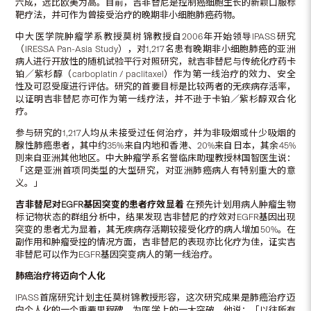
六成，远比欧美为高。目前，吉非替尼是控制癌细胞生长的新颖口服标
靶疗法，并可作为曾接受治疗的晚期非小细胞肺癌药物。
中大医学院肿瘤学系教授莫树锦教授自2006年开始领导IPASS研究
（IRESSA Pan-Asia Study），对1,217名患有晚期非小细胞肺癌的亚洲
病人进行开放性的随机试验平行对照研究，就吉非替尼与传统化疗药卡
铂／紫杉醇（carboplatin / paclitaxel）作为第一线治疗的效力、安全
性及可忍受度进行评估。研究的首要目标是比较两者的无疾病存活率，
以证明吉非替尼亦可作为第一线疗法，并不逊于卡铂／紫杉醇双合化
疗。
参与研究的1,217人均从未接受过任何治疗，并为非吸烟或什少吸烟的
腺性肺癌患者，其中约35%来自内地和香港、20%来自日本，其余45%
则来自亚洲其他地区。中大肿瘤学系名誉临床助理教授林国智医生说：
「这是亚洲首项同类型的大型研究，对亚洲肺癌病人有特别重大的意
义。」
吉非替尼对EGFR基因突变的患者疗效显着
在预先计划用病人肿瘤生物
标记物状态的群组分析中，结果发现吉非替尼的疗效对EGFR基因出现
突变的患者尤为显着，其无疾病存活期较接受化疗的病人增加50%。在
副作用和肿瘤受控的情况方面，吉非替尼的表现亦比化疗为佳，证实吉
非替尼可以作为EGFR基因突变病人的第一线治疗。
肺癌治疗将迈向个人化
IPASS首席研究计划主任莫树锦教授形容，这次研究成果是肺癌治疗迈
向个人化的一个重要里程碑，为医学上的一大突破。他说：「以往所有