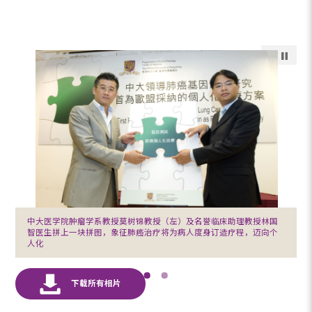
中大医学院肿瘤学系教授莫树锦教授（左）及名誉临床助理教授林国
智医生拼上一块拼图，象征肺癌治疗将为病人度身订造疗程，迈向个
人化