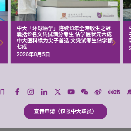
中大「环球医学」连续13年全港收生之冠
囊括12名文凭试满分考生 佔学医状元六成
中大医科续为尖子首选 文凭试考生佔学额
七成
2026年8月5日
们
宣传申请（仅限中大职员）