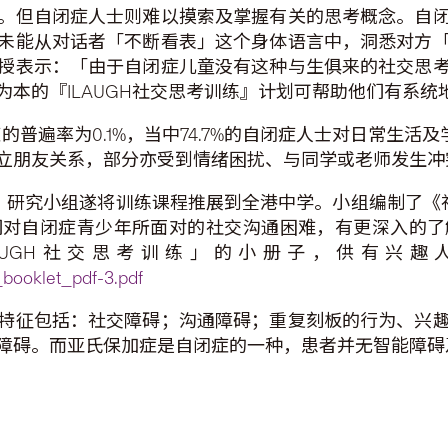
。但自闭症人士则难以摸索及掌握有关的思考概念。自
未能从对话者「不断看表」这个身体语言中，洞悉对方
授表示：「由于自闭症儿童没有这种与生俱来的社交思
本的『ILAUGH社交思考训练』计划可帮助他们有系统
的普遍率为0.1%，当中74.7%的自闭症人士对日常生活
立朋友关系，部分亦受到情绪困扰、与同学或老师发生冲
效，研究小组遂将训练课程推展到全港中学。小组编制了《社
们对自闭症青少年所面对的社交沟通困难，有更深入的了
AUGH社交思考训练」的小册子，供有兴
booklet_pdf-3.pdf
特征包括：社交障碍；沟通障碍；重复刻板的行为、兴
障碍。而亚氏保加症是自闭症的一种，患者并无智能障碍