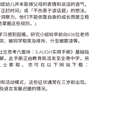
闭症幼儿并未能按父母的表情和说话的语气，
「正赶时间」或「不热衷于该话题」的想法。
考洞察力，他们不能依靠自身的成长而建立稳
地掌握这些规则。」
及学习感到困难。研究小组较早前向436位老师
突、被同学取笑及排斥、什至被欺凌等。
交思考六面体︰ILAUGH实用手册》基础指
解。此手册正由教育局派发至全港中学。另
趣人士索取，亦可在以下网站下载︰
趣和活动模式，这些征状通常在三岁前出现。
及语言发展迟缓的情况。