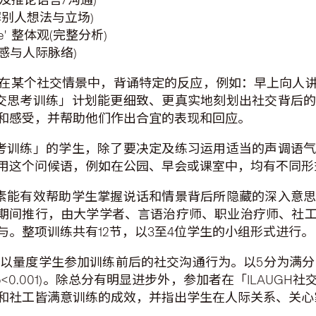
读(了解别人想法与立场)
picture' 整体观(完整分析)
默(幽默感与人际脉络)
在某个社交情景中，背诵特定的反应，例如：早上向人
H社交思考训练」计划能更细致、更真实地刻划出社交背后
和感受，并帮助他们作出合宜的表现和回应。
交思考训练」的学生，除了要决定及练习运用适当的声调语
用这个问候语，例如在公园、早会或课室中，均有不同形
的元素能有效帮助学生掌握说话和情景背后所隐藏的深入意
8年6月期间推行，由大学学者、言语治疗师、职业治疗师、
与。整项训练共有12节，以3至4位学生的小组形式进行。
以量度学生参加训练前后的社交沟通行为。以5分为满分，参加
p<0.001)。除总分有明显进步外，参加者在「ILAU
和社工皆满意训练的成效，并指出学生在人际关系、关心