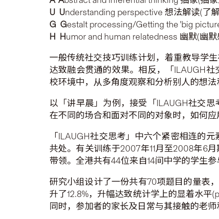
U U
nderstanding perspective 想法解
G G
estalt processing/Getting the 'big 
H H
umor and human relatedness 幽
一般传统社交技巧训练计划，着重教导学生
达致融会贯通的效果。相反，「ILAUG
校环境中，从多角度观察和分析别人的想法
以「讲早晨」为例，接受「ILAUGH社
在不同的场合和面对不同的对象时，如何应
「ILAUGH社交思考」中六个紧密相连
共处。有关训练于2007年11月至200
带领。全港共有44位来自14间中学的学生参
研究小组设计了一份共有70项题目的量表，
升了12.8%，升幅达致统计学上的显着水平(
同时，参加者的家长及日常与其接触的老师