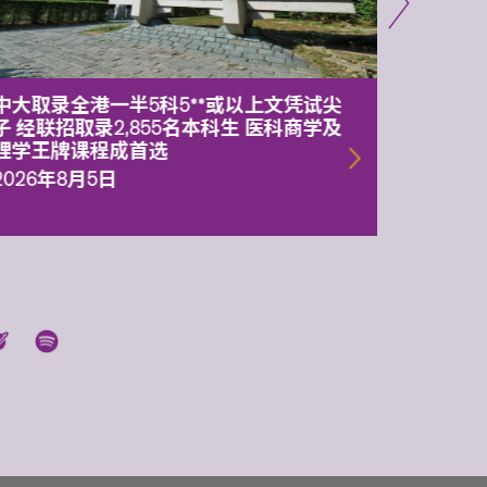
中大取录全港一半5科5**或以上文凭试尖
中大委
子 经联招取录2,855名本科生 医科商学及
理副校
理学王牌课程成首选
2026年
2026年8月5日