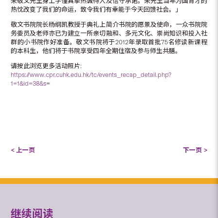
朱敬文先生身上学懂真挚热诚待人及信守承诺。朱先生当年为国育才的
热忱改变了我们的命运，致令我们有幸能于今天回馈社会。」
敬文书院院长杨纲凯教授于典礼上简介书院的愿景及使命，一众书院院
务委员及老师亦已为建立一所亲切融和、多元文化、崇尚知识和投入社
群的小书院作好准备。敬文书院将于2012年录取首批75名修读新课程
的本科生，他们将于书院享受四年全期住宿及参与师生共膳。
请按此浏览更多活动照片:
https://www.cpr.cuhk.edu.hk/tc/events_recap_detail.php?
1=1&id=38&s
=
< 上一页
下一页 >
继续阅读