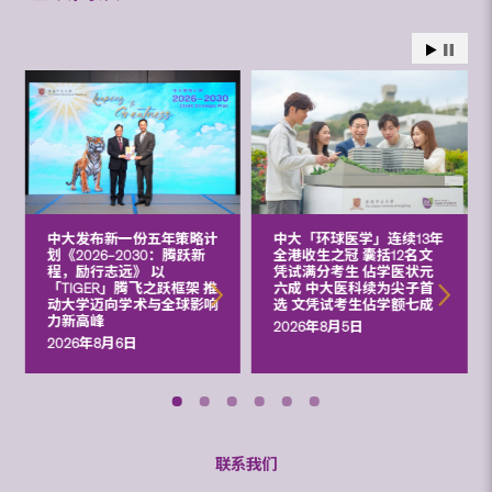
中大发布新一份五年策略计
中大「环球医学」连续13年
划《2026‒2030：腾跃新
全港收生之冠 囊括12名文
程，励行志远》 以
凭试满分考生 佔学医状元
「TIGER」腾飞之跃框架 推
六成 中大医科续为尖子首
动大学迈向学术与全球影响
选 文凭试考生佔学额七成
力新高峰
2026年8月5日
2026年8月6日
联系我们