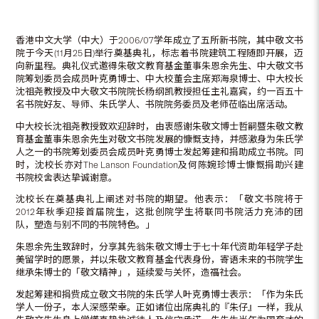
香港中文大学（中大）于2006/07学年成立了五所新书院，其中敬文书
院于今天(11月25日)举行奠基典礼，标志着书院建筑工程随即开展，迈
向新里程。典礼仪式邀得朱敬文教育基金董事朱恩余先生、中大敬文书
院筹划委员会成员叶克勇博士、中大校董会主席郑海泉博士、中大校长
沈祖尧教授及中大敬文书院院长杨纲凯教授担任主礼嘉宾，约一百五十
名书院好友、导师、朱氏学人、书院院务委员及老师莅临出席活动。
中大校长沈祖尧教授致欢迎辞时，由衷感谢朱敬文博士哲嗣暨朱敬文教
育基金董事朱恩余先生对敬文书院发展的慷慨支持，并感激身为朱氏学
人之一的书院筹划委员会成员叶克勇博士发起筹建和捐助成立书院。同
时，沈校长亦对The Lanson Foundation及何陈婉珍博士慷慨捐助兴建
书院校舍表达挚诚谢意。
沈校长在奠基典礼上阐述对书院的期望。他表示：「敬文书院将于
2012年秋季迎接首届院生，这批创院学生将联同书院活力充沛的团
队，塑造与别不同的书院特色。」
朱恩余先生致辞时，分享其先翁朱敬文博士于七十年代资助年轻学子赴
美留学时的愿景，并以朱敬文教育基金代表身份，寄语未来的书院学生
继承朱博士的「敬文精神」，延续爱与关怀，造福社会。
发起筹建和捐赀成立敬文书院的朱氏学人叶克勇博士表示：「作为朱氏
学人一份子，本人深感荣幸。正如诸位出席典礼的『朱仔』一样，我从