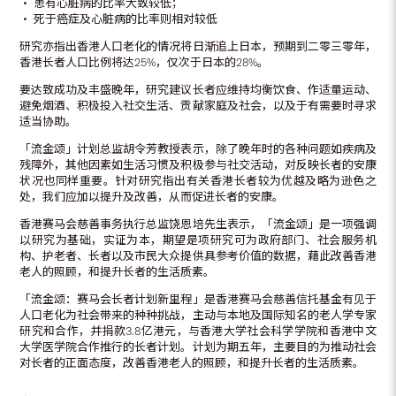
‧ 患有心脏病的比率大致较低；
‧ 死于癌症及心脏病的比率则相对较低
研究亦指出香港人口老化的情况将日渐追上日本，预期到二零三零年，
香港长者人口比例将达25%，仅次于日本的28%。
要达致成功及丰盛晚年，研究建议长者应维持均衡饮食、作适量运动、
避免烟酒、积极投入社交生活、贡献家庭及社会，以及于有需要时寻求
适当协助。
「流金颂」计划总监胡令芳教授表示，除了晚年时的各种问题如疾病及
残障外，其他因素如生活习惯及积极参与社交活动，对反映长者的安康
状况也同样重要。针对研究指出有关香港长者较为优越及略为逊色之
处，我们应加以提升及改善，从而促进长者的安康。
香港赛马会慈善事务执行总监饶恩培先生表示，「流金颂」是一项强调
以研究为基础，实证为本，期望是项研究可为政府部门、社会服务机
构、护老者、长者以及市民大众提供具参考价值的数据，藉此改善香港
老人的照顾，和提升长者的生活质素。
「流金颂：赛马会长者计划新里程」是香港赛马会慈善信托基金有见于
人口老化为社会带来的种种挑战，主动与本地及国际知名的老人学专家
研究和合作，并捐款3.8亿港元，与香港大学社会科学学院和香港中文
大学医学院合作推行的长者计划。计划为期五年，主要目的为推动社会
对长者的正面态度，改善香港老人的照顾，和提升长者的生活质素。