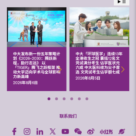
中大发布新一份五年策略计
中大「环球医学」连续13年
划《2026‒2030：腾跃新
全港收生之冠 囊括12名文
程，励行志远》 以
凭试满分考生 佔学医状元
「TIGER」腾飞之跃框架 推
六成 中大医科续为尖子首
动大学迈向学术与全球影响
选 文凭试考生佔学额七成
力新高峰
2026年8月5日
2026年8月6日
联系我们