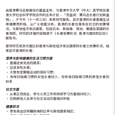
由香港赛马会慈善信托基金主导，与香港中文大学（中大）医学院及香
港大学社会科学学院合作的五年计划 —「流金颂：赛马会长者计划新里
程」，于今天（十一月三日）发表研究报告，显示香港的长者普遍生活
得健康而积极。从广义层面分析，香港的长者在身体及社交的安康情
况，与其他经济发达国家，包括日本、新加坡、澳洲、美国及英国的长
者相若。研究的详细内容辑录于《长者安康状况– 香港与国际的比较》
报告书。
是项研究就多方面比较香港与其他经济发达国家的长者之安康状况，结
果显示香港的长者：
营养与影响健康的生活习惯方面
‧ 普遍进食充足的蔬菜；
‧ 应该多吃水果；
‧ 大致有定期做运动的良好习惯；
‧ 有每日吸烟习惯的女性长者较少，但有每日吸烟习惯的男性长者则
较多
社交方面
‧ 从事正规就业、参与义务工作和持续学习方面相对较少；
‧ 在照顾他人及参与社交活动方面相对积极
健康状况
‧ 患有高血压和糖尿病的比率与其他国家相近；