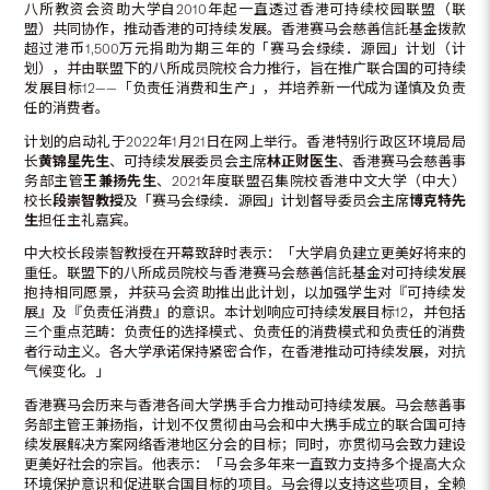
八所教资会资助大学自2010年起一直透过香港可持续校园联盟（联
盟）共同协作，推动香港的可持续发展。香港赛马会慈善信託基金拨款
超过港币1,500万元捐助为期三年的「赛马会绿续．源园」计划（计
划），并由联盟下的八所成员院校合力推行，旨在推广联合国的可持续
发展目标12——「负责任消费和生产」，并培养新一代成为谨慎及负责
任的消费者。
计划的启动礼于2022年1月21日在网上举行。香港特别行政区环境局局
长
黄锦星先生
、可持续发展委员会主席
林正财医生
、香港赛马会慈善事
务部主管
王兼扬先生
、2021年度联盟召集院校香港中文大学（中大）
校长
段崇智教授
及「赛马会绿续．源园」计划督导委员会主席
博克特先
生
担任主礼嘉宾。
中大校长段崇智教授在开幕致辞时表示：「大学肩负建立更美好将来的
重任。联盟下的八所成员院校与香港赛马会慈善信託基金对可持续发展
抱持相同愿景，并获马会资助推出此计划，以加强学生对『可持续发
展』及『负责任消费』的意识。本计划响应可持续发展目标12，并包括
三个重点范畴：负责任的选择模式、负责任的消费模式和负责任的消费
者行动主义。各大学承诺保持紧密合作，在香港推动可持续发展，对抗
气候变化。」
香港赛马会历来与香港各间大学携手合力推动可持续发展。马会慈善事
务部主管王兼扬指，计划不仅贯彻由马会和中大携手成立的联合国可持
续发展解决方案网络香港地区分会的目标；同时，亦贯彻马会致力建设
更美好社会的宗旨。他表示：「马会多年来一直致力支持多个提高大众
环境保护意识和促进联合国目标的项目。马会得以支持这些项目，全赖