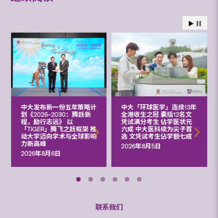
中大发布新一份五年策略计
中大「环球医学」连续13年
划《2026‒2030：腾跃新
全港收生之冠 囊括12名文
程，励行志远》 以
凭试满分考生 佔学医状元
「TIGER」腾飞之跃框架 推
六成 中大医科续为尖子首
动大学迈向学术与全球影响
选 文凭试考生佔学额七成
力新高峰
2026年8月5日
2026年8月6日
联系我们