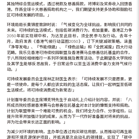
其独特综合营运模式，透过税款及慈善捐款，将博彩及奖券收入回馈香
港。作爲全球十大慈善捐助机构之一，我们期望支持更多协助和鼓励社
区可持续发展的项目。」
环境局局长黄锦星致辞时说：「气候变化为全球挑战，影响我们共同的
未来。可持续的生活模式，包括低碳消费行为，愈加重要。香港正力争
2050年前实现碳中和，为达至此目标，须全民参与及行动。去年十
月，政府发表《香港气候行动蓝图2050》，订下关键减碳策略，涵盖
『净零发电』、『节能绿建』、『绿色运输』和『全民减废』四大行动
范畴。我乐见香港可持续校园联盟及香港赛马会慈善信託基金的合作，
于八所院校相继推行一系列环保措施及教育活动，于此期望各大学院校
及其学生能够反思故我，于日常运作以至生活消费中奋力支持气候行
动。」
可持续发展委员会主席林正财医生表示：「可持续发展不只是愿景，更
是一项使命，是每个人都应该实践的生活态度。让我们一起转型至低碳
生活模式，将可持续消费成为新常态!」
计划督导委员会主席博克特先生于启动礼上介绍计划内容，并说：「八
所成员院校感谢香港赛马会慈善信託基金对本计划的慷慨支持和捐助。
计划为联盟带来一个难能可贵的机会，我们将全力合作、分享经验，以
提升效率并加强计划的成果，从而为下一代作好准备面对将来的挑战，
并为社会带来长远正面的影响。」
为减少对环境的影响，主办单位透过购买碳信用额，从而推动可再生能
源和环境资源保护项目，并抵消是次启动礼的碳排放，实现了「碳中