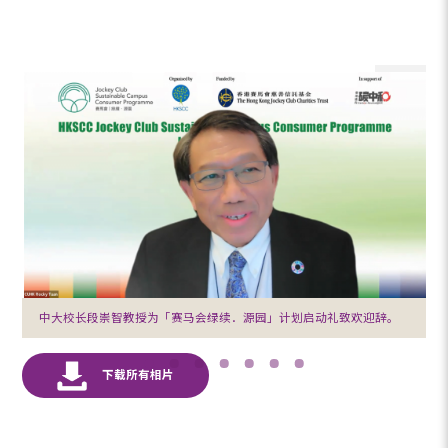
中大校长段崇智教授为「赛马会绿续．源园」计划启动礼致欢迎辞。