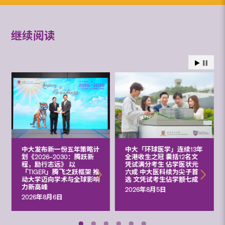
继续阅读
中大发布新一份五年策略计
中大「环球医学」连续13年
划《2026‒2030：腾跃新
全港收生之冠 囊括12名文
程，励行志远》 以
凭试满分考生 佔学医状元
「TIGER」腾飞之跃框架 推
六成 中大医科续为尖子首
动大学迈向学术与全球影响
选 文凭试考生佔学额七成
力新高峰
2026年8月5日
2026年8月6日