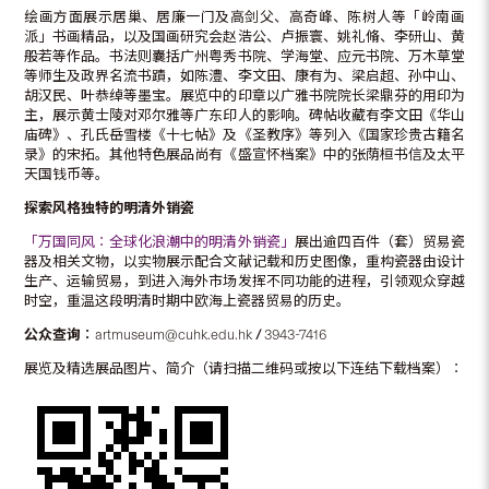
绘画方面展示居巢、居廉一门及高剑父、高奇峰、陈树人等「岭南画
派」书画精品，以及国画研究会赵浩公、卢振寰、姚礼脩、李研山、黄
般若等作品。书法则囊括广州粤秀书院、学海堂、应元书院、万木草堂
等师生及政界名流书蹟，如陈澧、李文田、康有为、梁启超、孙中山、
胡汉民、叶恭绰等墨宝。展览中的印章以广雅书院院长梁鼎芬的用印为
主，展示黄士陵对邓尔雅等广东印人的影响。碑帖收藏有李文田《华山
庙碑》、孔氏岳雪楼《十七帖》及《圣教序》等列入《国家珍贵古籍名
录》的宋拓。其他特色展品尚有《盛宣怀档案》中的张荫桓书信及太平
天国钱币等。
探索风格独特的明
清外销瓷
「万国同风︰全球化浪潮中的明清外销瓷」
展出逾四百件（套）贸易瓷
器及相关文物，以实物展示配合文献记载和历史图像，重构瓷器由设计
生产、运输贸易，到进入海外市场发挥不同功能的进程，引领观众穿越
时空，重温这段明清时期中欧海上瓷器贸易的历史。
公众查询︰
artmuseum@cuhk.edu.hk
/
3943-7416
展览及精选展品图片、简介（请扫描二维码或按以下连结下载档案）︰