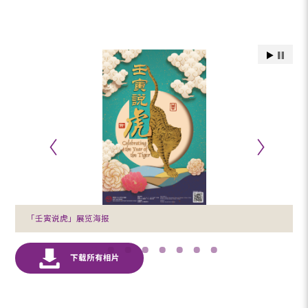
「壬寅说虎」展览海报