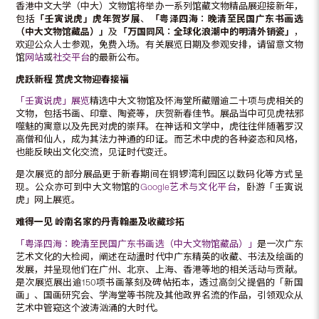
香港中文大学（中大）文物馆将举办一系列馆藏文物精品展迎接新年，
包括
「
壬寅说虎
」
虎
年贺
岁
展
、
「
粤泽四海︰
晚清至民国广东书画选
（中大文物馆藏品）
」
及
「
万国同风︰全球化浪潮中的明清外销瓷
」
，
欢迎公众人士参观，免费入场。有关展览日期及参观安排，请留意文物
馆
网站
或
社交平台
的最新公布。
虎跃新程
赏虎文物迎春接福
「壬寅说虎」展览
精选中大文物馆及怀海堂所藏赠逾二十项与虎相关的
文物，包括书画、印章、陶瓷等，庆贺新春佳节。展品当中可见虎祛邪
噬魅的寓意以及先民对虎的崇拜。在神话和文学中，虎往往伴随著罗汉
高僧和仙人，成为其法力神通的印证。而艺术中虎的各种姿态和风格，
也能反映出文化交流，见证时代变迁。
是次展览的部分展品更于新春期间在铜锣湾利园区以数码化等方式呈
现。公众亦可到中大文物馆的
Google艺术与文化平台
，卧游「壬寅说
虎」网上展览。
难得一见
岭南
名家的丹青翰墨及收藏珍拓
「粤泽四海︰晚清至民国广东书画选（中大文物馆藏品）」
是一次广东
艺术文化的大检阅，阐述在动盪时代中广东精英的收藏、书法及绘画的
发展，并呈现他们在广州、北京、上海、香港等地的相关活动与贡献。
是次展览展出逾150项书画篆刻及碑帖拓本，透过高剑父提倡的「新国
画」、国画研究会、学海堂等书院及其他政界名流的作品，引领观众从
艺术中管窥这个波涛汹涌的大时代。