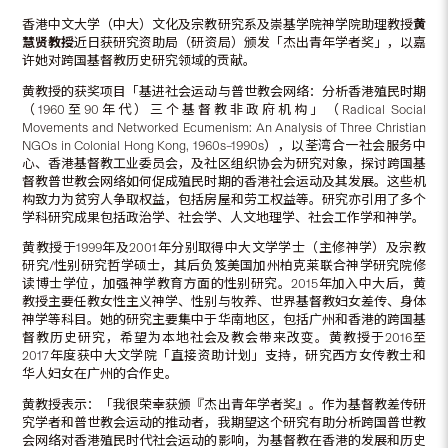
香港中文大学（中大）文化及宗教研究系及崇基学院神学院助理教授
黄
慧贤教授
近日获研究资助局（研资局）颁发「杰出青年学者奖」，以嘉
许她对跨国基督教历史研究领域的贡献。
黄教授的获奖项目「基进社会运动与普世教会网络：分析香港殖民时期
（1960至90年代）三个基督教非政府机构」（Radical Social
Movements and Networked Ecumenism: An Analysis of Three Christian
NGOs in Colonial Hong Kong, 1960s–1990s），以荃湾合一社会服务中
心、香港基督教工业委员会，及社区组织协会为研究对象，探讨跨国基
督教普世教会网络如何促成殖民时期的香港社会运动及其发展。这些机
构致力为贫穷人争取权益，包括房屋和劳工权益等。研究亦引用了多个
学科研究成果包括政治学、社会学、人文地理学、社会工作学和神学。
黄教授于1999年及2001年分别取得中大文学学士（主修神学）及宗教
研究/性别研究哲学硕士，其后负笈美国加州柏克莱联合神学研究院修
读博士学位，加强神学教育方面的性别研究。2015年加入中大后，黄
教授主要任教女性主义神学、性别与牧养、世界基督教妇女差传、身体
神学等科目。她的研究主要集中于华南地区，包括广州和香港的跨国基
督教历史研究，希望为本地社会及教会带来改变。黄教授于2016至
2017年度获中大文学院「直接资助计划」支持，研究西方女传教士和
华人妇女在广州的合作史。
黄教授表示：「我很荣幸获颁『杰出青年学者奖』。作为基督教差传研
究学者和普世教会运动的推动者，我期望这个研究有助分析跨国普世教
会网络对香港殖民时代社会运动的影响，为基督教在香港的发展和历史