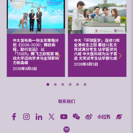
中大发布新一份五年策略计
中大「环球医学」连续13年
划《2026‒2030：腾跃新
全港收生之冠 囊括12名文
程，励行志远》 以
凭试满分考生 佔学医状元
「TIGER」腾飞之跃框架 推
六成 中大医科续为尖子首
动大学迈向学术与全球影响
选 文凭试考生佔学额七成
力新高峰
2026年8月5日
2026年8月6日
联系我们