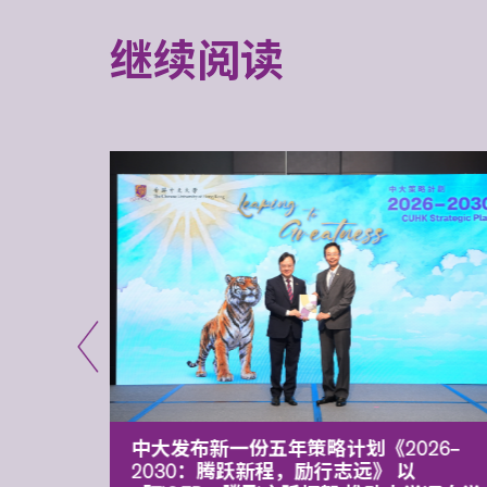
继续阅读
能力 有
中大发布新一份五年策略计划《2026‒
污染
2030：腾跃新程，励行志远》 以