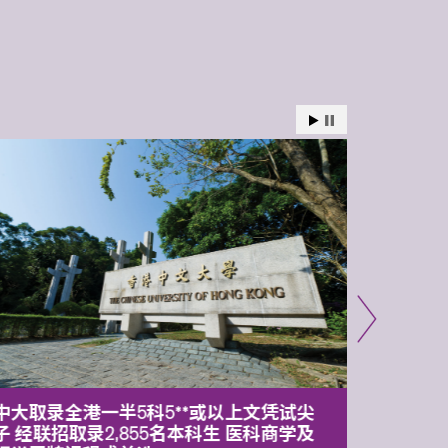
中大取录全港一半5科5**或以上文凭试尖
中大委
子 经联招取录2,855名本科生 医科商学及
理副校