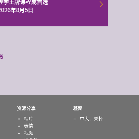
理学王牌课程成首选
2026年
2026年8月5日
资源分享
凝聚
相片
中大．关怀
表情
视频