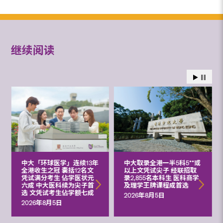
继续阅读
中大「环球医学」连续13年
中大取录全港一半5科5**或
全港收生之冠 囊括12名文
以上文凭试尖子 经联招取
凭试满分考生 佔学医状元
录2,855名本科生 医科商学
六成 中大医科续为尖子首
及理学王牌课程成首选
选 文凭试考生佔学额七成
2026年8月5日
2026年8月5日