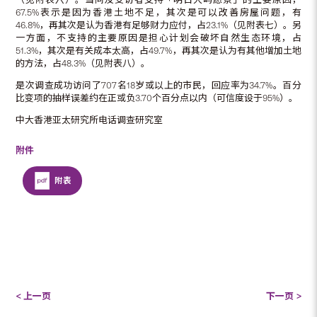
67.5%表示是因为香港土地不足，其次是可以改善房屋问题，有
46.8%，再其次是认为香港有足够财力应付，占23.1%（见附表七）。另
一方面，不支持的主要原因是担心计划会破坏自然生态环境，占
51.3%，其次是有关成本太高，占49.7%，再其次是认为有其他增加土地
的方法，占48.3%（见附表八）。
是次调查成功访问了707名18岁或以上的市民，回应率为34.7%。百分
比变项的抽样误差约在正或负3.70个百分点以内（可信度设于95%）。
中大香港亚太研究所电话调查研究室
附件
附表
< 上一页
下一页 >