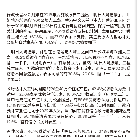
行政长官林郑月娥在2018年度施政报告中提出「明日大屿愿景」，计
划填海兴建约1,700公顷人工岛，香港中文大学（中大）香港亚太研究
所于2019年4月18日至26日晚上进行电话访问调查，探讨一般市民对有
关计划的看法。结果显示，46.7%受访者支持此计划，主要因为觉得香
港土地不足（67.5%）；而37.9%表示不支持，其主要原因为担心计划
会破坏自然生态环境（51.3%）。调查结果摘要如下：
「明日大屿愿景」计划在香港岛与大屿山之间中部水域填海兴建人工
岛，48.2%受访者同意在这一带水域填海，31.5%表示不同意，16.7%回
答「一半半」（见附表一）。有意见认为，虽然「明日大屿愿景」工程
成本庞大，但政府卖地所得收入将会不少于成本，调查则显示32.6%受
访者不同意这意见，表示同意的有30.5%，20.0%回答「一半半」（见
附表二）。
政府估计人工岛可建造约26至40万个住宅单位，42.4%受访者认为数目
适中，22.6%表示住宅单位过少，10.0%觉得数目过多（见附表三）。
当中七成住宅单位计划为公营房屋，有58.6%受访者认为比例适中，
15.1%表示公营房屋比例过低，14.9%觉得比例过高（见附表四）。政府
预计首批住宅可于2032年入伙，当询问有没有信心政府能够如期达成
目标时，50.4%受访者表示没有信心，31.9%回答「一半半」，只有
12.6%回答有信心（见附表五）。
整体来说，46.7%受访者支持「明日大屿愿景」，37.9%表示不支持
（见附表六）。当问及受访者支持「明日大屿愿景」的主要原因，