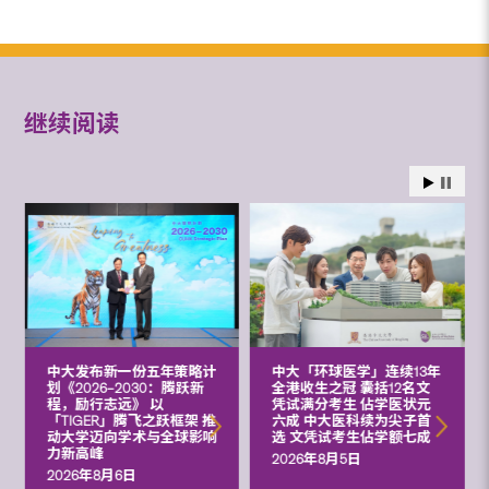
继续阅读
中大发布新一份五年策略计
中大「环球医学」连续13年
划《2026‒2030：腾跃新
全港收生之冠 囊括12名文
程，励行志远》 以
凭试满分考生 佔学医状元
「TIGER」腾飞之跃框架 推
六成 中大医科续为尖子首
动大学迈向学术与全球影响
选 文凭试考生佔学额七成
力新高峰
2026年8月5日
2026年8月6日