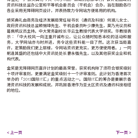
资讯科技总监办公室和平等机会委员会（平机会）合办，旨在鼓励各行
各业采用无障碍网页设计，并表扬致力令网站方便易用的机构。
颁奖典礼由商务及经济发展局常任秘书长（通讯及科技）何淑儿女士、
政府资讯科技总监赖锡璋先生、平机会委员叶少康先生，莫乃光议员和
葛佩帆议员主持。中大常务副校长华云生教授代表大学领奖。华教授表
示︰「中大校风一向注重开诚布公，让公众随时知悉本校的活动和服
务，大学网站亦与时并进，务令这些资料能一目了然。这次获当局嘉
许，定策励我们更上层楼，令网站资讯更充实，更方便使用者。」一同
躬逢其盛的还包括中大资讯处处长曹永强先生，以及其他获奖企业和机
构代表。
金奖是无障碍网页嘉许计划的最高荣誉，获奖机构除了须符合银奖级别
十项评审准则，更要满足金奖级别十一个评审准则。此计划为香港首次
举办的「2013国际IT汇」的重点活动之一。国际IT汇的筹办是要展示香
港资讯科技的发展和成就，并巩固香港作为亚太区资讯及通讯科技枢纽
的地位。
< 上一页
下一页 >