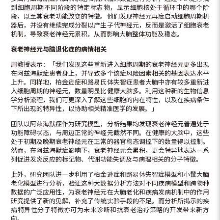
到细胞周期不同阶段的特定标志物，显示细胞核处于循环中的哪个阶
段，以至其衰老功能改变的特徵。他们发现神经元再度启动细胞周期机
器后，并没有继续完成分裂以产生子代神经元，反而是激活了细胞衰老
机制，导致衰老神经元累积，从而影响大脑整体功能及稳态。
衰老神经元与脑退化症的病情相关
周教授表示：「我们发现这些重新进入细胞周期的衰老神经元更多出现
在阿兹海默症患者身上，并导致多个该症风险因素相关的基因表达水平
上升。同样地，柏金逊症和路易氏体失智症患者大脑中亦有较多重新进
入细胞周期的神经元，数量明显比健康大脑多。利用这种新的生物信息
学分析流程，我们可更深入了解这些细胞的内在特性，以及在疾病条件
下所出现的特异性，以协助相关精准医学的发展。」
团队以阿兹海默症作为研究模型，分析结果均发现衰老神经元普遍处于
功能障碍状态，与周边正常的神经元截然不同。在健康的大脑中，这些
处于初期及晚期衰老神经元在正常的器官稳态调控下的数量得以控制。
然而，在阿兹海默症影响下，衰老神经元会累积，更会特异地表达一系
列促进发炎反应的标记物、代谢功能失调及与病理相关的分子特徵。
此外，研究团队进一步利用了柏金逊症和路易体失智症模型和小鼠大脑
老化模型进行分析，验证这种大数据分析方法对不同疾病模型和跨物种
数据的广泛应用性，为衰老神经元在大脑老化和疾病发病机制中的作用
研究提供了新的见解，补充了传统实验手段的不足。而分析所揭示的疾
病特异性分子特徵亦可为未来诊断和抗衰老治疗策略的开发带来新方
向。