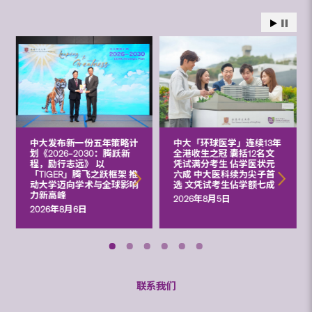
中大发布新一份五年策略计
中大「环球医学」连续13年
划《2026‒2030：腾跃新
全港收生之冠 囊括12名文
程，励行志远》 以
凭试满分考生 佔学医状元
「TIGER」腾飞之跃框架 推
六成 中大医科续为尖子首
动大学迈向学术与全球影响
选 文凭试考生佔学额七成
力新高峰
2026年8月5日
2026年8月6日
联系我们