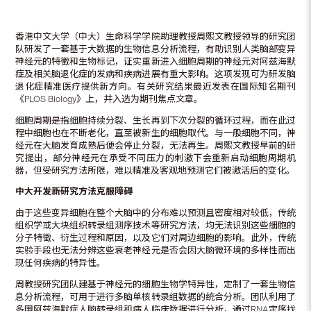
香港中文大学（中大）生命科学学院助理教授周熙文教授领导的研究团
队研发了一套基于大数据的生物信息分析流程，有助识别人类脑部变异
神经元的特徵和生物标记，证实重新进入细胞周期的神经元对阿兹海默
症及相关脑退化症的发病和疾病进展有重大影响。这项发现可为研发脑
退化症精准医疗提供新方向。有关研究结果最近发表在国际知名期刊
《PLOS Biology》上，并入选为期刊焦点文章。
细胞周期是指细胞持续分裂、生长再到下次分裂的循环过程，而在此过
程中细胞也在不断老化，直至被新生的细胞取代。与一般细胞不同，神
经元在大脑发育成熟后便会停止分裂，无法再生。周熙文教授早前的研
究提出，部分神经元在承受不同压力的刺激下会重新启动细胞周期机
器，但受研究方法所限，难以精准及客观地预测它们被激活后的变化。
中大开发新研究方法克服障碍
由于这些变异细胞在整个大脑中的分布难以预测且密度相对较低，传统
组织学或大块组织转录组测序技术等研究方法，均无法识别这些细胞的
分子特徵、衍生过程和原因，以及它们对周边细胞的影响。此外，传统
实验手段也无法分辨这些衰老神经元是否会因大脑微环境的多样性而出
现任何疾病的特异性。
周教授研究团队建基于神经元的细胞生物学特异性，定制了一套生物信
息分析流程，可用于进行多脑单核转录组数据的统合分析。团队利用了
多国阿兹海默症人脑转录组和病人临床数据进行分析，通过RNA定序找