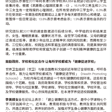
研究团队亦曾在2017年向本港55所学校共4,884名就读小四及中三学生
收集问卷，根据《凯斯勒心理困扰量表 – 6》，16.1%中三男生和21.2%
中三女生有一定程度的心理困扰。在所有受访的中三学生中，6.3%表
示在受测前一年曾连续两星期或以上差不多每天都感到伤心和绝望，以
致暂停一些日常活动；13.8%表示曾考虑自杀；1.9%表示曾有自杀的行
动。
研究团队就2017年的调查数据进行后续分析。中学组的分析结果显
示，女性、睡眠质素差、健康状况不佳、自觉学习成绩差、父母的期望
过高或过低等，是青少年出现上述精神状况的风险因素；而拥有至少
两、三位知心朋友、校园生活和家庭生活的满意度较高，则是其保护因
素。结果反映帮助学校和家庭为孩子创建一个有利精神健康的生活环
境，十分重要。
鼓励政府、学校和社区合作
让每所学校都成为「健康促进学校」
世界卫生组织（世卫）与联合国教科文组织近年制订全球标准，呼吁各
界合作，致力让每所学校都成为「健康促进学校」（Health Promoting
Schools），为校内每位成员建设一个有利健康的校园环境。这些标准
围绕八个范畴，包括︰政府政策和资源、学校政策和资源、学校管治和
领导、学校与社区联繫、学校课程、学校社交情绪环境、学校环境，以
及学校健康服务。中心亦採用此框架，在本港学界促进校园健康。
李美嫦女士
在论坛上表示︰「建立健康的生活方式，是中小学课程七个
学习宗旨其中之一。近年来，教育局积极与学校、教师及家长共同努
力，并透过跨部门、跨界别的协作，加强对学生身心健康方面的支援。