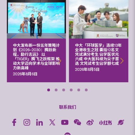
中大发布新一份五年策略计
中大「环球医学」连续13年
划《2026‒2030：腾跃新
全港收生之冠 囊括12名文
程，励行志远》 以
凭试满分考生 佔学医状元
「TIGER」腾飞之跃框架 推
六成 中大医科续为尖子首
动大学迈向学术与全球影响
选 文凭试考生佔学额七成
力新高峰
2026年8月5日
2026年8月6日
联系我们