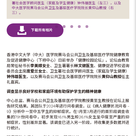
署社会医学顾问医生（家庭及学生健康）钟伟雄医生（左三），以及
中大医学院赛马会公共卫生及基层医疗学院院长黄仰山教授（右
三）。
香港中文大学（中大）医学院赛马会公共卫生及基层医疗学院健康教育
及促进健康中心（下称中心）日前举办「健康校园论坛」。论坛由教育
局常任秘书长
李美嫦女士
、卫生署署长
林文健医生
、健康促进学校谘询
委员会主席
庞爱兰女士
、卫生署社会医学顾问医生（家庭及学生健康）
钟伟雄医生
，以及赛马会公共卫生及基层医疗学院院长
黄仰山教授
任主
礼嘉宾。
调查显示良好学校和家庭环境有助保护学生的精神健康
中心总监、赛马会公共卫生及基层医疗学院教授黄至生教授在论坛上报
告研究结果。其团队于2024年进行问卷调查，以《病人健康状况问卷 –
9》分析中一至中五学生的抑郁症状。在1月至3月进行的首阶段调查收
集的791份问卷中，初步发现16.1%男生和26.1%女生呈中度至严重的抑
郁症状，性别差异显著。该调查已进入另一阶段，将收集更多数据并进
行统计。