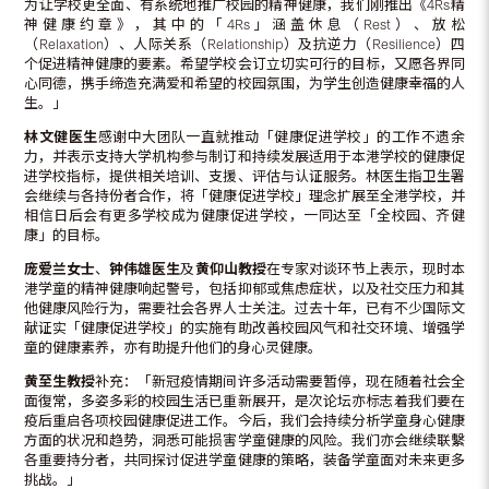
为让学校更全面、有系统地推广校园的精神健康，我们刚推出《4Rs精
神健康约章》，其中的「4Rs」涵盖休息（Rest）、放松
（Relaxation）、人际关系（Relationship）及抗逆力（Resilience）四
个促进精神健康的要素。希望学校会订立切实可行的目标，又愿各界同
心同德，携手缔造充满爱和希望的校园氛围，为学生创造健康幸福的人
生。」
林文健医生
感谢中大团队一直就推动「健康促进学校」的工作不遗余
力，并表示支持大学机构参与制订和持续发展适用于本港学校的健康促
进学校指标，提供相关培训、支援、评估与认证服务。林医生指卫生署
会继续与各持份者合作，将「健康促进学校」理念扩展至全港学校，并
相信日后会有更多学校成为健康促进学校，一同达至「全校园、齐健
康」的目标。
庞爱兰女士
、
钟伟雄医生
及
黄仰山教授
在专家对谈环节上表示，现时本
港学童的精神健康响起警号，包括抑郁或焦虑症状，以及社交压力和其
他健康风险行为，需要社会各界人士关注。过去十年，已有不少国际文
献证实「健康促进学校」的实施有助改善校园风气和社交环境、增强学
童的健康素养，亦有助提升他们的身心灵健康。
黄至生教授
补充：「新冠疫情期间许多活动需要暂停，现在随着社会全
面復常，多姿多彩的校园生活已重新展开，是次论坛亦标志着我们要在
疫后重启各项校园健康促进工作。今后，我们会持续分析学童身心健康
方面的状况和趋势，洞悉可能损害学童健康的风险。我们亦会继续联繫
各重要持分者，共同探讨促进学童健康的策略，装备学童面对未来更多
挑战。」