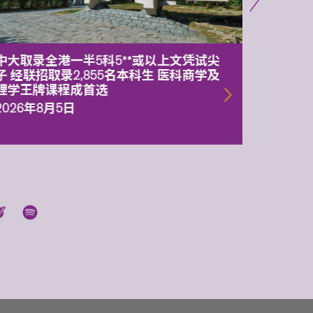
中大取录全港一半5科5**或以上文凭试尖
中大委
子 经联招取录2,855名本科生 医科商学及
理副校
理学王牌课程成首选
2026年
2026年8月5日