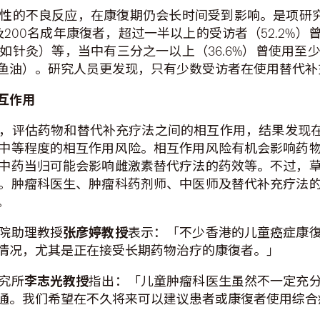
性的不良反应，在康復期仍会长时间受到影响。是项研究
及200名成年康復者，超过一半以上的受访者（52.2%
如针灸）等，当中有三分之一以上（36.6%）曾使用至
鱼油）。研究人员更发现，只有少数受访者在使用替代补
互作用
评估药物和替代补充疗法之间的相互作用，结果发现在6
中等程度的相互作用风险。相互作用风险有机会影响药
中药当归可能会影响雌激素替代疗法的药效等。不过，
。肿瘤科医生、肿瘤科药剂师、中医师及替代补充疗法
。
院助理教授
张彦婷教授
表示：「不少香港的儿童癌症康
情况，尤其是正在接受长期药物治疗的康復者。」
究所
李志光教授
指出：「儿童肿瘤科医生虽然不一定充
通。我们希望在不久将来可以建议患者或康復者使用综合