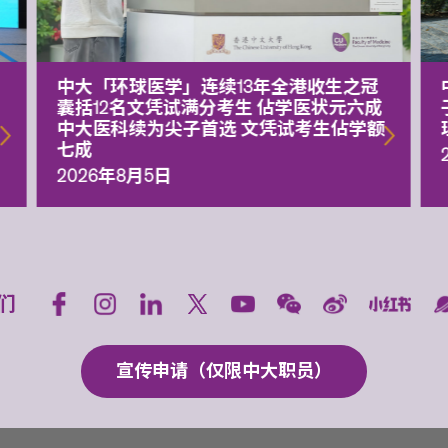
中大「环球医学」连续13年全港收生之冠
囊括12名文凭试满分考生 佔学医状元六成
中大医科续为尖子首选 文凭试考生佔学额
七成
2026年8月5日
们
宣传申请（仅限中大职员）