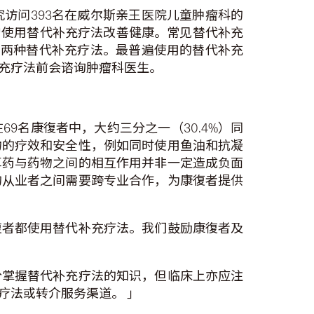
访问393名在威尔斯亲王医院儿童肿瘤科的
）曾使用替代补充疗法改善健康。常见替代补充
少两种替代补充疗法。最普遍使用的替代补充
充疗法前会谘询肿瘤科医生。
9名康復者中，大约三分之一（30.4%）同
物的疗效和安全性，例如同时使用鱼油和抗凝
草药与药物之间的相互作用并非一定造成负面
的从业者之间需要跨专业合作，为康復者提供
復者都使用替代补充疗法。我们鼓励康復者及
分掌握替代补充疗法的知识，但临床上亦应注
疗法或转介服务渠道。 」