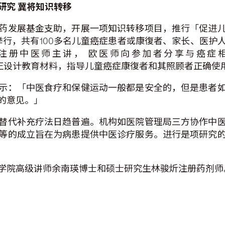
研究
冀将知识转移
药发展基金支助，开展一项知识转移项目，推行「促进
顺利举行，共有100多名儿童癌症患者或康復者、家长、医
注册中医师主讲， 欧医师向参加者分享与癌症
正设计教育材料，指导儿童癌症康復者和其照顾者正确使用
示：「中医食疗和保健运动一般都是安全的，但是患者
的意见。」
替代补充疗法日趋普遍。机构如医院管理局三方协作中
等的成立旨在为病患提供中医诊疗服务。进行是项研究
学院高级讲师余南瑛博士和硕士研究生林骏炘注册药剂师