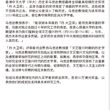
香港中文大学（中大）历史系马思途教授赢得全球最具规模历史奖项
「丹·大卫奖」，此享负盛名的奖项肯定了卓越的学术研究，这些成果
不但揭示过去，并使公众更深入了解历史。马思途教授成为该奖项自
2001年成立以来，首位勇夺殊荣的亚洲大学学者。
马思途教授表示：「能获颁本年度的『丹·大卫奖』是项充满惊喜的荣
誉，也是对我过去超过十年研究工作的肯定。我衷心感激大学的支持，
期望未来为我们理解全球文艺復兴时代（约1350至1750年），与东、
西方关系作出更多贡献。这奖项亦支持我于中大继续应用数码科技研究
人类历史。」
「丹·大卫奖」评审委员会赞扬马思途教授是「文艺復兴时期的历史学
家」。马思途教授的研究包括从全球视野探讨文艺復兴文化的传播，以
及通常被单独研究的地区之间的联繫，如美洲、西非和华南地区等。作
为研究全球文艺復兴时代的历史学家，马思途教授的研究审视了这重要
的全球化早期年代之光明与黑暗、奴隶制历史、文艺復兴人文主义的传
播，及法律与宗教的相互关联历史。
包括马思途教授在内的九名学者获颁此奖项，各获30万美元奖金，以
表扬他们的成就及支持其未来研究工作。