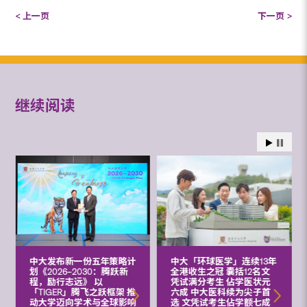
< 上一页
下一页 >
继续阅读
中大发布新一份五年策略计
中大「环球医学」连续13年
划《2026‒2030：腾跃新
全港收生之冠 囊括12名文
程，励行志远》 以
凭试满分考生 佔学医状元
「TIGER」腾飞之跃框架 推
六成 中大医科续为尖子首
动大学迈向学术与全球影响
选 文凭试考生佔学额七成