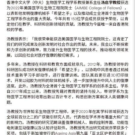
香港中文大学（中大）生物医学工程学系教授兼系主任
汤启宇教授
获选
为2022年美国医学与生物工程院院士（AIMBE College of Fellows），
以表彰他发明復康机械手「希望之手」以及推动成立全港首个生物医学
工程学系作出的重大贡献。今年共有 153位学会成员获授予荣衔，以肯
定他们在教学、科研和创新领域的贡献。汤教授为今届唯一来自香港院
校的学者。
汤教授表示：「我很荣幸能获选美国医学与生物工程院院士，这肯定了
我们的研究成果及创新发明对社会作出的贡献。未来，我会以不断探索
和力求创新的精神，致力提升生物医学工程的技术，推动相关领域发
展，以回应社会对医疗復康的殷切需求。」
多年来，汤教授在科研和教育方面成就非凡。2012年，汤教授领导的
科研团队成功研发復康机械手「希望之手」，以协助中风患者透过机械
技术重新学习手部动作，进行復康训练。团队其后更引进3D打印技
术，开发以硅胶为材料的软体机械手，进一步加快提升中风人士的復康
进度。此外，汤教授为全港首个生物医学工程学系的创系系主任。学系
自2017年成立以来，汤教授凭藉对教育的坚持与投入，带领学系为生
物医学工程界别培育出数以百计专才，构思创新方案解决人类健康问
题。
汤教授为世界知名生物医学工程师，更于2020年在其学科领域获选为
全球前百分之二的广获徵引研究人员，代表他在学术界有著重大和广泛
的影响力。汤教授的研究范畴涵盖復康机械人、脑机控制界面、功能性
电刺激互动復康以及认知评估软件。汤教授凭杰出研究成就亦荣获多个
奖项，包括于新加坡举行的Ageing Asia第九届「亚太区护老创意奖」