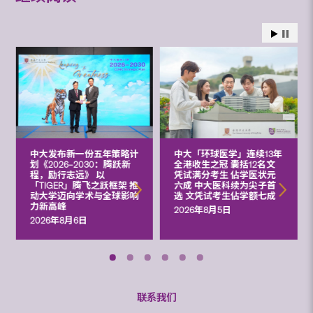
中大发布新一份五年策略计
中大「环球医学」连续13年
划《2026‒2030：腾跃新
全港收生之冠 囊括12名文
程，励行志远》 以
凭试满分考生 佔学医状元
「TIGER」腾飞之跃框架 推
六成 中大医科续为尖子首
动大学迈向学术与全球影响
选 文凭试考生佔学额七成
力新高峰
2026年8月5日
2026年8月6日
联系我们