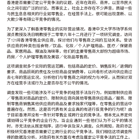
香港是否需要订定公平竞争法的议题，近年在政府、商界，以至市民大
众之间引起广泛的讨论。而事实上，社会上亦存在不少声音，质疑一些
与民生息息相关的行业如零售业，在经营手法上，很可能出现垄断、以
大欺少等有碍公平竞争的情况。
为了更深入了解香港零售业的实际营运情况，香港中文大学市场学系何
淑贞教授及冼日明教授于二零零六年十二月进行了一项研究调查，访问
了121间香港零售业供应商，探讨他们与零售商之间的互动关系。受访
供应商的种类包括食物／饮品、化妆／个人护理用品、医疗／保健商
品、家居用品、粮油及海味等，他们的主要零售商大部份为超级市场、
药房／个人护理零售商及美容／化妆品零售商。
这项调查就多个实际的营运范畴，包括商品的定价、销售反利／退佣的
要求、商品损耗的责任及分担商品促销费等，以问卷形式访问供应商过
去七年的营运实况，分析他们与零售商之间的权力与冲突，从而探讨双
方在经营手法或行为上是否存在不公平的情况。
调查发现一些可能涉及不公平竞争的经营手法及行为，例如限制供应商
／零售商对商品的定价、限制供应商向其他零售商供应商品／服务、限
制零售商销售其他供应商的商品及要求独家代理等，在零售业的营运中
普遍存在。然而，这是否代表有关企业真的有进行反竞争的行为呢？由
于目前香港并没有一条针对零售业或跨行业的竞争法，根本无从界定何
谓妨碍公平竞争的企业行为。当企业遇到一些他们认为不公平的情况
时，亦无法依从既定程序，进行申诉及深入调查。众所周知，政府亦正
积极研究香港是否需要订立跨行业的公平竞争法，我们相信这项调查所
得的数据及分析，对政府有关方面在考虑及厘定公平竞争法的工作上，