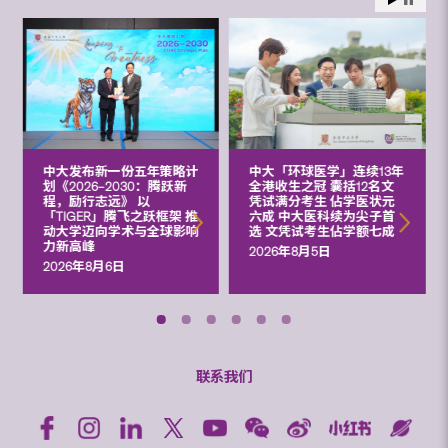
中大发布新一份五年策略计
中大「环球医学」连续13年
划《2026‒2030：腾跃新
全港收生之冠 囊括12名文
程，励行志远》 以
凭试满分考生 佔学医状元
「TIGER」腾飞之跃框架 推
六成 中大医科续为尖子首
动大学迈向学术与全球影响
选 文凭试考生佔学额七成
力新高峰
2026年8月5日
2026年8月6日
联系我们