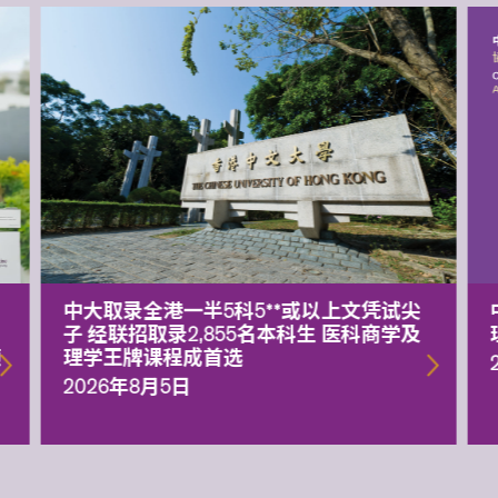
中大取录全港一半5科5**或以上文凭试尖
子 经联招取录2,855名本科生 医科商学及
额
理学王牌课程成首选
2026年8月5日