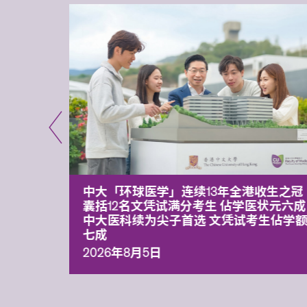
平台 推
中大「环球医学」连续13年全港收生之冠
囊括12名文凭试满分考生 佔学医状元六成
中大医科续为尖子首选 文凭试考生佔学
七成
2026年8月5日