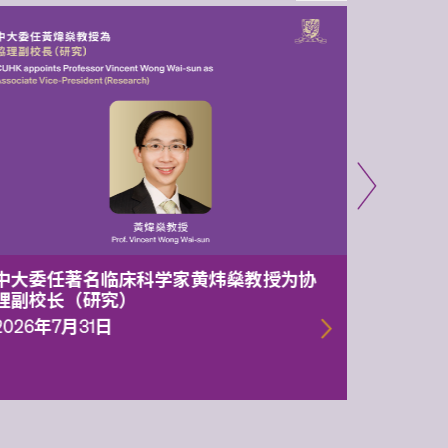
中大委任著名临床科学家黄炜燊教授为协
中大两
理副校长（研究）
1.05亿
一代智
2026年7月31日
2026年