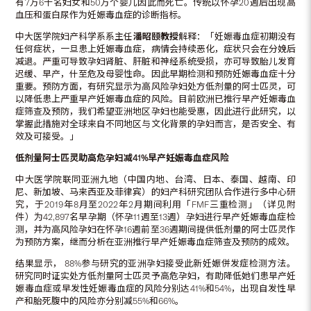
有7万6千名妇女和50万个婴儿因此而死亡。传统以怀孕20週后出现高
血压和蛋白尿作为妊娠毒血症的诊断指标。
中大医学院妇产科学系系主任
潘昭颐教授
解释：「妊娠毒血症初期没有
任何症状，一旦患上妊娠毒血症，病情会持续恶化，症状只会在分娩后
减退。严重可导致孕妇肾脏、肝脏和神经系统受损，亦可导致胎儿发育
迟缓、早产，什至危及母婴性命。因此早期检测和预防妊娠毒血症十分
重要。预防方面，有研究显示为高风险孕妇处方低剂量的阿士匹灵，可
以降低患上严重早产妊娠毒血症的风险。目前欧洲已推行早产妊娠毒血
症筛查及预防，我们希望亚洲地区孕妇也能受惠，因此进行此研究，以
掌握此措施对全球来自不同地区与文化背景的孕妇而言，是否安全、有
效及可接受。」
低剂量阿士匹灵助高危孕妇减
41%
早产妊娠毒血症风险
中大医学院联同亚洲九地（中国内地、台湾、日本、泰国、越南、印
尼、新加坡、马来西亚及菲律宾）的妇产科研究团队合作进行多中心研
究，于2019年8月至2022年2月期间利用「FMF三重检测」（详见附
件）为42,897名早孕期（怀孕11週至13週）孕妇进行早产妊娠毒血症检
测，并为高风险孕妇在怀孕16週前至36週期间提供低剂量的阿士匹灵作
为预防方案，继而分析在亚洲推行早产妊娠毒血症筛查及预防的成效。
结果显示， 88%参与研究的亚洲孕妇接受此新妊娠併发症检测方法。
研究同时证实处方低剂量阿士匹灵予高危孕妇，有助降低她们患早产妊
娠毒血症或早发性妊娠毒血症的风险分别达41%和54%，出现自发性早
产和胎死腹中的风险亦分别减55%和66%。