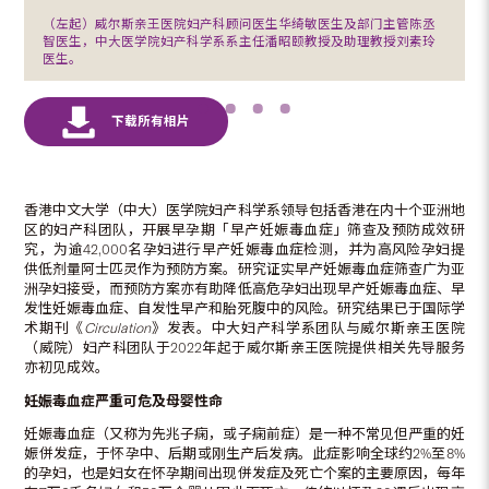
（左起）威尔斯亲王医院妇产科顾问医生华绮敏医生及部门主管陈丞
智医生，中大医学院妇产科学系系主任潘昭颐教授及助理教授刘素玲
医生。
香港中文大学（中大）医学院妇产科学系领导包括香港在内十个亚洲地
区的妇产科团队，开展早孕期「早产妊娠毒血症」筛查及预防成效研
究，为逾42,000名孕妇进行早产妊娠毒血症检测，并为高风险孕妇提
供低剂量阿士匹灵作为预防方案。研究证实早产妊娠毒血症筛查广为亚
洲孕妇接受，而预防方案亦有助降低高危孕妇出现早产妊娠毒血症、早
发性妊娠毒血症、自发性早产和胎死腹中的风险。研究结果已于国际学
术期刊《
Circulation
》发表。中大妇产科学系团队与威尔斯亲王医院
（威院）妇产科团队于2022年起于威尔斯亲王医院提供相关先导服务
亦初见成效。
妊娠毒血症严重可危及母婴性命
妊娠毒血症（又称为先兆子痫，或子痫前症）是一种不常见但严重的妊
娠併发症，于怀孕中、后期或刚生产后发病。此症影响全球约2%至8%
的孕妇，也是妇女在怀孕期间出现併发症及死亡个案的主要原因，每年