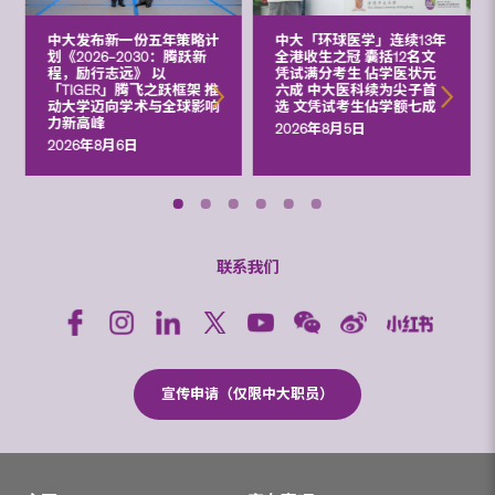
中大发布新一份五年策略计
中大「环球医学」连续13年
划《2026‒2030：腾跃新
全港收生之冠 囊括12名文
程，励行志远》 以
凭试满分考生 佔学医状元
「TIGER」腾飞之跃框架 推
六成 中大医科续为尖子首
动大学迈向学术与全球影响
选 文凭试考生佔学额七成
力新高峰
2026年8月5日
2026年8月6日
联系我们
宣传申请（仅限中大职员）