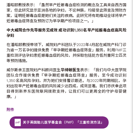
潘昭颐教授表示：「虽然早产妊娠毒血症检测的概念及工具来自西方国
家，但此研究显示亚洲各地的孕妇，不论种族，均接受此筛查及预防方
案，证明妊娠毒血症是她们关注的疾病。此研究将有助推动全球将早产
妊娠毒血症筛查及预防订为早孕期产检项目之一。」
中大威院合作先导服务见成效
成功识别
1,350
名早产妊娠毒血症高风险
孕妇
在潘昭颐教授带领下，威院妇产科团队于2022年4月起在威院产科门诊
为逾一万名孕妇提供免费「早孕期妊娠毒血症筛查」服务，利用FMF三
重检测评估孕妇患妊娠毒血症的风险，并採取包括处方低剂量阿士匹灵
等预防措施。
威尔斯亲王医院妇产科顾问医生
华绮敏医生
表示：「我们与中大医学院
团队合作提供免费『早孕期妊娠毒血症筛查』服务，至今成功识别
1,350名高风险孕妇，并为她们安排覆诊跟进。与2022年同期相比，孕
妇出现早产妊娠毒血症的风险减少达四成，成效显著。我们亦庆幸此项
目得到新界东医院联网拨款支持，让我们可以更周全的守护母婴健
康。」
附件
关于英国胎儿医学基金会（FMF）「三重检测方法」