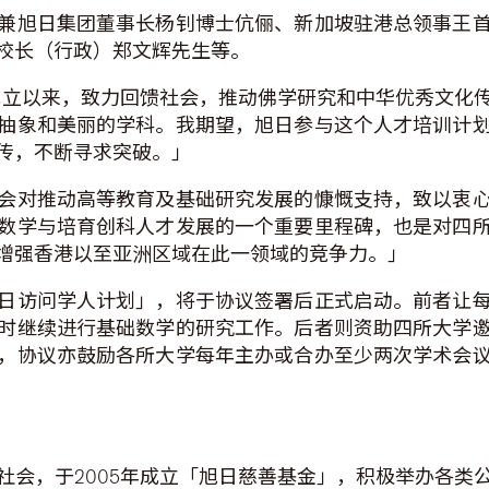
兼旭日集团董事长杨钊博士伉俪、新加坡驻港总领事王
校长（行政）郑文辉先生等。
年成立以来，致力回馈社会，推动佛学研究和中华优秀文化
抽象和美丽的学科。我期望，旭日参与这个人才培训计
传，不断寻求突破。」
会对推动高等教育及基础研究发展的慷慨支持，致以衷
数学与培育创科人才发展的一个重要里程碑，也是对四
增强香港以至亚洲区域在此一领域的竞争力。」
日访问学人计划」，将于协议签署后正式启动。前者让
时继续进行基础数学的研究工作。后者则资助四所大学
，协议亦鼓励各所大学每年主办或合办至少两次学术会
社会，于2005年成立「旭日慈善基金」，积极举办各类