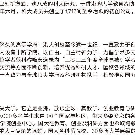
业创新方面，逾八成的科大研究，于香港的大学教育资助委
六月，科大成员共创立了1,747间至今活跃的初创公司，
悠久的高等学府。港大创校至今逾一世纪，一直致力于
内设有十所学院，以自由、自主精神为学，力倡学术多
位学者获科睿唯安选录为「二零二三年度全球高被引学
交流等方面不断创新，培养优秀科研人才、匯聚各领域
一直致力与全球顶尖学府及科研机构携手，积极推动国
尖大学。它立足亚洲，放眼全球，其教学、创业教育与
40,000多名学生来自100个国家与地区，带来多姿多彩
外学院创业中心。国大在教育、创业及科研方面也採取跨
重大且复杂的课题。国大各科系院校、30多所大学层级