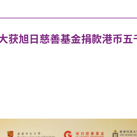
大获旭日慈善基金捐款港币五