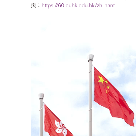
页︰
https://60.cuhk.edu.hk/zh-hant