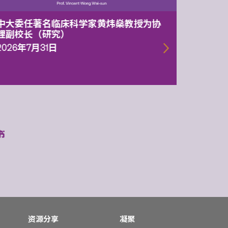
中大委任著名临床科学家黄炜燊教授为协
中大两
理副校长（研究）
1.05亿
一代智
2026年7月31日
2026年
资源分享
凝聚