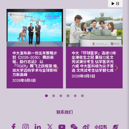
中大发布新一份五年策略计
中大「环球医学」连续13年
划《2026‒2030：腾跃新
全港收生之冠 囊括12名文
程，励行志远》 以
凭试满分考生 佔学医状元
「TIGER」腾飞之跃框架 推
六成 中大医科续为尖子首
动大学迈向学术与全球影响
选 文凭试考生佔学额七成
力新高峰
2026年8月5日
2026年8月6日
联系我们