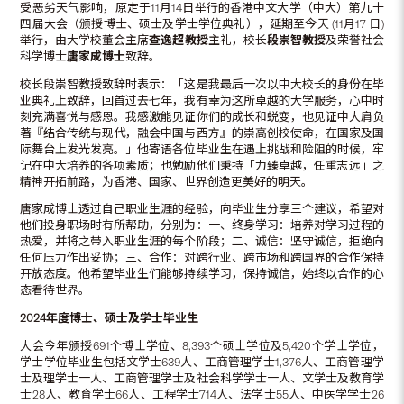
受恶劣天气影响，原定于11月14日举行的香港中文大学（中大）第九十
四届大会（颁授博士、硕士及学士学位典礼），延期至今天 (11月17 日)
举行，由大学校董会主席
查逸超教授
主礼，校长
段崇智教授
及荣誉社会
科学博士
唐家成博士
致辞。
校长段崇智教授致辞时表示：「这是我最后一次以中大校长的身份在毕
业典礼上致辞，回首过去七年，我有幸为这所卓越的大学服务，心中时
刻充满喜悦与感恩。我感激能见证你们的成长和蜕变，也见证中大肩负
著『结合传统与现代，融会中国与西方』的崇高创校使命，在国家及国
际舞台上发光发亮。」他寄语各位毕业生在遇上挑战和险阻的时候，牢
记在中大培养的各项素质；也勉励他们秉持「力臻卓越，任重志远」之
精神开拓前路，为香港、国家、世界创造更美好的明天。
唐家成博士透过自己职业生涯的经验，向毕业生分享三个建议，希望对
他们投身职场时有所帮助，分别为：一、终身学习：培养对学习过程的
热爱，并将之带入职业生涯的每个阶段；二、诚信：坚守诚信，拒绝向
任何压力作出妥协；三、合作：对跨行业、跨市场和跨国界的合作保持
开放态度。他希望毕业生们能够持续学习，保持诚信，始终以合作的心
态看待世界。
2024
年度博士、硕士及学士毕业生
大会今年颁授691个博士学位、8,393个硕士学位及5,420个学士学位，
学士学位毕业生包括文学士639人、工商管理学士1,376人、工商管理学
士及理学士一人、工商管理学士及社会科学学士一人、文学士及教育学
士28人、教育学士66人、工程学士714人、法学士55人、中医学学士26