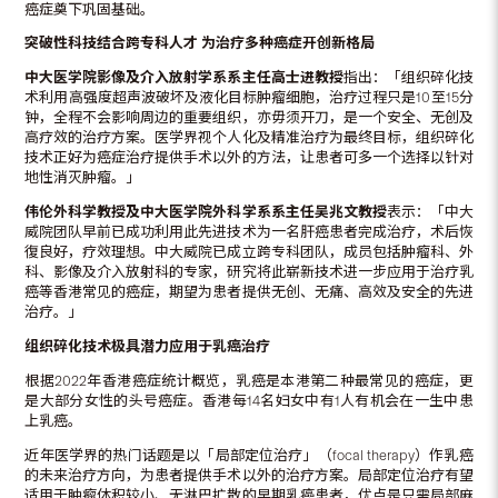
癌症奠下巩固基础。
突破性科技结合跨专科人才
为治疗多种癌症开创新格局
中大医学院影像及介入放射学系系主任高士进教授
指出：「组织碎化技
术利用高强度超声波破坏及液化目标肿瘤细胞，治疗过程只是10至15分
钟，全程不会影响周边的重要组织，亦毋须开刀，是一个安全、无创及
高疗效的治疗方案。医学界视个人化及精准治疗为最终目标，组织碎化
技术正好为癌症治疗提供手术以外的方法，让患者可多一个选择以针对
地性消灭肿瘤。」
伟伦外科学教授及中大医学院外科学系系主任
吴兆文教授
表示：「中大
威院团队早前已成功利用此先进技术为一名肝癌患者完成治疗，术后恢
復良好，疗效理想。中大威院已成立跨专科团队，成员包括肿瘤科、外
科、影像及介入放射科的专家，研究将此崭新技术进一步应用于治疗乳
癌等香港常见的癌症，期望为患者提供无创、无痛、高效及安全的先进
治疗。」
组织碎化技术极具潜力应用于乳癌治疗
根据2022年香港癌症统计概览，乳癌是本港第二种最常见的癌症，更
是大部分女性的头号癌症。香港每14名妇女中有1人有机会在一生中患
上乳癌。
近年医学界的热门话题是以「局部定位治疗」（focal therapy）作乳癌
的未来治疗方向，为患者提供手术以外的治疗方案。局部定位治疗有望
适用于肿瘤体积较小、无淋巴扩散的早期乳癌患者，优点是只需局部麻