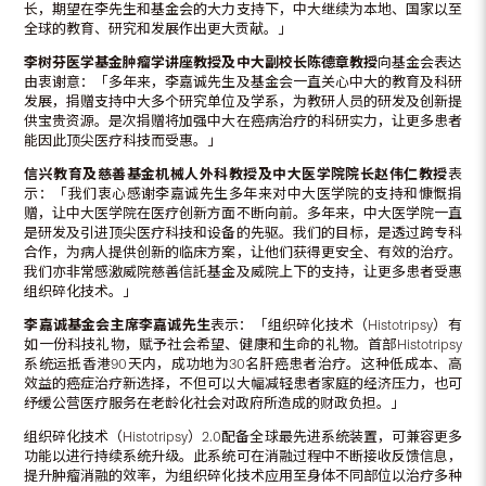
长，期望在李先生和基金会的大力支持下，中大继续为本地、国家以至
全球的教育、研究和发展作出更大贡献。」
李树芬医学基金肿瘤学讲座教授及中大副校长陈德章教授
向基金会表达
由衷谢意：「多年来，李嘉诚先生及基金会一直关心中大的教育及科研
发展，捐赠支持中大多个研究单位及学系，为教研人员的研发及创新提
供宝贵资源。是次捐赠将加强中大在癌病治疗的科研实力，让更多患者
能因此顶尖医疗科技而受惠。」
信兴教育及慈善基金机械人外科教授及中大医学院院长赵伟仁教授
表
示：「我们衷心感谢李嘉诚先生多年来对中大医学院的支持和慷慨捐
赠，让中大医学院在医疗创新方面不断向前。多年来，中大医学院一直
是研发及引进顶尖医疗科技和设备的先驱。我们的目标，是透过跨专科
合作，为病人提供创新的临床方案，让他们获得更安全、有效的治疗。
我们亦非常感激威院慈善信託基金及威院上下的支持，让更多患者受惠
组织碎化技术。」
李嘉诚基金会主席
李嘉诚先生
表示：「组织碎化技术（Histotripsy）有
如一份科技礼物，赋予社会希望、健康和生命的礼物。首部Histotripsy
系统运抵香港90天内，成功地为30名肝癌患者治疗。这种低成本、高
效益的癌症治疗新选择，不但可以大幅减轻患者家庭的经济压力，也可
纾缓公营医疗服务在老龄化社会对政府所造成的财政负担。」
组织碎化技术（Histotripsy）2.0配备全球最先进系统装置，可兼容更多
功能以进行持续系统升级。此系统可在消融过程中不断接收反馈信息，
提升肿瘤消融的效率，为组织碎化技术应用至身体不同部位以治疗多种