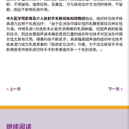
醉，不用留院、復原较快、无毒性、可与其他治疗方法同时使用、不留
疤，因此不影响乳房外观。
中大医学院影像及介入放射学系教授朱昭颖教授
指出，组织碎化技术极
具潜力应用于乳癌治疗：「由于亚洲及中国女性的乳腺密度较白种女性
为高，传统乳房X光造影未必能侦测微细的乳房肿瘤，但超声波却能做
到这点，因此依靠超声波来确定癌症位置的组织碎化技术对亚洲及中国
女性尤其有优势。随著科技不断进步，具高强度超声波的组织碎化技术
极具潜力成为乳癌患者的『局部定位治疗』方案，为不适合接受手术或
拒绝接受传统乳房切除手术的患者提供多一个无创选择。」
< 上一页
下一页 >
继续阅读