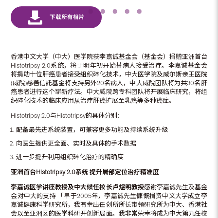
香港中文大学（中大）医学院获李嘉诚基金会（基金会）捐赠亚洲首台
Histotripsy 2.0系统，将于明年初开始替病人接受治疗。李嘉诚基金会
将捐助十位肝癌患者接受组织碎化技术，中大医学院及威尔斯亲王医院
(威院)慈善信託基金将支持另外20名病人，中大威院团队将为共30名肝
癌患者进行这个崭新疗法。中大威院跨专科团队将开展临床研究，将组
织碎化技术的临床应用从治疗肝癌扩展至乳癌等多种癌症。
Histotripsy 2.0与Histotripsy的具体分别：
配备最先进系统装置，可兼容更多功能及持续系统升级
向医生提供更全面、实时及具体的手术数据
进一步提升利用组织碎化治疗的精确度
亚洲首台
Histotripsy 2.0
系统
提升局部定位治疗精准度
李嘉诚医学讲座教授及中大候任校长卢煜明教授
感谢李嘉诚先生及基金
会对中大的支持 「早于2005年，李嘉诚先生慷慨捐资中文大学成立李
嘉诚健康科学研究所，我有幸出任创所所长带领研究所为中大、香港社
会以至亚洲区的医学科研开创新局面。我非常荣幸将成为中大第九任校