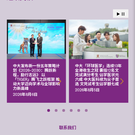
中大发布新一份五年策略计
中大「环球医学」连续13年
划《2026‒2030：腾跃新
全港收生之冠 囊括12名文
程，励行志远》 以
凭试满分考生 佔学医状元
「TIGER」腾飞之跃框架 推
六成 中大医科续为尖子首
动大学迈向学术与全球影响
选 文凭试考生佔学额七成
力新高峰
2026年8月5日
2026年8月6日
联系我们