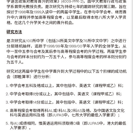
学语言政策对教育晋升的效果》(4009-PPR-2)，由中大教育行政与政策
学系曾荣光教授负责。是次研究为持续七年的跟踪研究的第三期，旨在
探讨于1998年及1999入读中一的两届中学生，在参与中学会考、继而晋
升中六课程并参加高等程度会考，以至最后取得本地八所大学入学资
格，在这几个升学关卡之间的晋升机会。
研究方法
是次研究从100所中学（包括24所英文中学及76所中文中学）之中进行
分层随机抽样，追踪于1998/99年及1999/00学年入学的全体学生，从
中一至中五参与会考及其后参与高等程度会考的升学过程。两届学生参
与会考的样本分别约为一万五千人，参与高等程度会考的样本则分别约
为五千人。
研究对这两届中学生在中学晋升到大学过程中的以下五个阶梯的成功机
会（即胜算率）进行分析：
中学会考五科及格或以上，其中包括中、英语文（课程甲或乙）科；
中学会考取得8分或以上，其中包括中、英语文（课程甲或乙）科；
中学会考取得14分或以上，其中包括中、英语文（课程甲或乙）科；
高等程度会考取得两科AL或1科AL及2科AS及格，及中国语文及文化
科与英语运用科及格（即JUPAS中，七所大学的最低入学要求）；
与(4.) 成绩相同，惟英语运用科须取得D级（即JUPAS中，港大的最低
入学要求）。