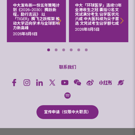
中大发布新一份五年策略计
中大「环球医学」连续13年
划《2026‒2030：腾跃新
全港收生之冠 囊括12名文
程，励行志远》 以
凭试满分考生 佔学医状元
「TIGER」腾飞之跃框架 推
六成 中大医科续为尖子首
动大学迈向学术与全球影响
选 文凭试考生佔学额七成
力新高峰
2026年8月5日
2026年8月6日
联系我们
宣传申请（仅限中大职员）