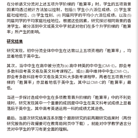
在分析语文分流对上述五项升学阶梯的「胜算率」时，学生的五项背景
因素均透过统计方法加以控制，包括(1) 学生小六派位成绩、(2) 学生家
庭社经地位、(3) 学生性别、(4) 同届同学的平均小六派位成绩，以及(5)
同届同学的平均家庭社经地位。根据这些因素，研究探讨相同背景的香
港学生，被分派到中文或英文中学就读对他们在多个升学阶梯的「胜算
率」所产生的影响。
研究结果
研究发现，初中分流全体中中生在达致以上五项资格的「胜算率」，均
显着地低于英中生。
其次，当中中生在高中被分流为(a) 高中转英的中中生(CMI-E)，即会考
多数科目考英文卷及英文科考课程乙，或(b) 高中维持中中生(CMI-C)，
即会考多数科目考中文卷及英文科大多数考课程甲，两者在五项晋升阶
梯的「胜算率」亦显着地低于英中生，其中以CMI-C的「胜算率」最
低。
当进一步探讨造成中中生在多项教育晋升阶梯的「胜算率」中的不利处
境时，研究发现其中一个重要的成因是中中生在英文科考试成绩上显着
落后于英中生，其中高考英语运用一科的成绩尤其逊色。
最后，当是次研究结果连系到整个跟踪研究的前两期研究结果时（两份
研究报告的行政撮要可在教育局网页中下载），就能对中学教学语言分
流对中学生的学习有更全面的理解。