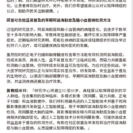
症的了解。我们期望研究中心开拓新学术领域，将研发的检测方法普及
化，让患者得到及时治疗。另外，我们亦希望提高公众对认知障碍症的
认识，鼓励市民关注脑健康。」
研发可负担且易普及的早期阿兹海默症及脑小血管病检测方法
过往的研究显示，阿兹海默症和脑小血管病的病理变化，会逐步于数年
至十多年内影响大脑，导致继发性脑部退化，最终引发认知障碍等严重
症状。近期临床研究表明，若能在疾病的亚临床或轻微症状阶段及早识
别并介入治疗，或可延缓疾病及相关症状的发展。
虽然现时的正电子扫描和脑脊髓液检查等方法能有效检测阿兹海默症，
但成本高昂、具侵入性，且不易普及至广泛临床应用。而磁力共振虽能
检测脑小血管病，但同样成本较高且可及性较低。为应对这些挑战，中
大医学院研究团队正与深圳湾实验室合作，研发简单、安全且易于普及
的生物标记，以便进行脑部健康评估、早期阿兹海默症及脑小血管病检
测，并监测疾病进展及治疗效果。
莫教授
阐释：「研究中心将建立50至85岁、具轻度认知障碍症状的华
人群组。在收集到的各种临床、多模式影像（视网膜、磁力共振、正电
子扫描）和血液数据中，我们将利用最先进的人工智能技术并基于视网
膜影像数据开发新型人工智能模型，用于早期阿兹海默症和小血管病的
检测。视网膜是大脑的延伸，其影像能够反映与阿兹海默症及脑小血管
病相关的脑部变化。透过人工智能技术分析视网膜影像，可提供高成本
效益且易于普及的检测方式，有助在社区层面及早发现和治疗阿兹海默
症与脑小血管病，从而延缓认知障碍症的发展。」