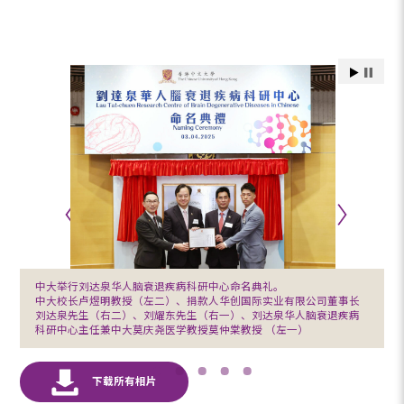
中大举行刘达泉华人脑衰退疾病科研中心命名典礼。
中大校长卢煜明教授（左二）、捐款人华创国际实业有限公司董事长
刘达泉先生（右二）、刘耀东先生（右一）、刘达泉华人脑衰退疾病
科研中心主任兼中大莫庆尧医学教授莫仲棠教授 （左一）