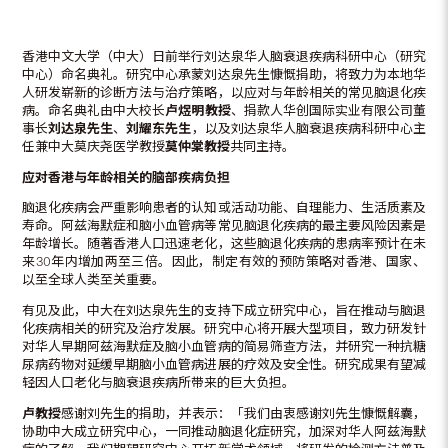
香港中文大学（中大）日前举行刘达泉华人脑衰退疾病科研中心（研究
中心）命名典礼。研究中心承蒙刘达泉先生慷慨捐助，将致力为本地华
人研发崭新的诊断方法与治疗策略，以应对与年龄相关的常见脑退化疾
病。命名典礼由中大校长
卢煜明教授
、捐款人华创国际实业有限公司董
事长
刘达泉先生
、
刘耀东先生
，以及刘达泉华人脑衰退疾病科研中心主
任兼中大莫庆尧医学教授
莫仲棠教授
共同主持。
应对香港与年龄相关的脑部疾病负担
脑退化疾病会严重影响患者的认知或活动功能、自理能力、生活质素及
寿命。阿兹海默症和脑小血管病等常见脑退化疾病的最主要风险因素是
年龄增长。随著香港人口迅速老化，这些脑退化疾病的患病率预计在未
来30年内增加两至三倍。因此，制定有效的预防策略对香港、国家、
以至全球人类至关重要。
有见及此，中大在刘达泉先生的支持下成立研究中心，旨在推动与脑退
化疾病相关的研究及治疗发展。研究中心将开展大型项目，致力研发针
对华人早期阿兹海默症及脑小血管病的简易筛查方法，并研究一种抗糖
尿病药物对延缓早期脑小血管病进展的疗效及安全性。研究成果有望减
轻因人口老化与脑衰退疾病所带来的巨大负担。
卢教授
感谢刘先生的捐助，并表示：「我们由衷感谢刘先生慷慨解囊，
协助中大成立研究中心，一同推动脑退化症研究，加深对华人阿兹海默