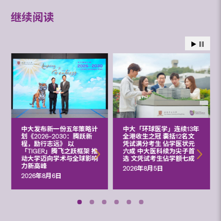
继续阅读
中大发布新一份五年策略计
中大「环球医学」连续13年
划《2026‒2030：腾跃新
全港收生之冠 囊括12名文
程，励行志远》 以
凭试满分考生 佔学医状元
「TIGER」腾飞之跃框架 推
六成 中大医科续为尖子首
动大学迈向学术与全球影响
选 文凭试考生佔学额七成
力新高峰
2026年8月5日
2026年8月6日