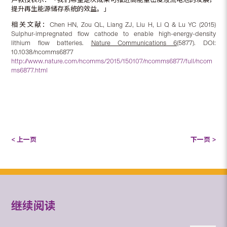
提升再生能源储存系统的效益。」
相关文献：Chen HN, Zou QL, Liang ZJ, Liu H, Li Q & Lu YC (2015)
Sulphur-impregnated flow cathode to enable high-energy-density
lithium flow batteries.
Nature Communications 6
(5877). DOI:
10.1038/ncomms6877
http://www.nature.com/ncomms/2015/150107/ncomms6877/full/ncom
ms6877.html
< 上一页
下一页 >
继续阅读