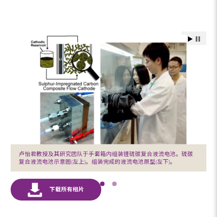
卢怡君教授及其研究团队于手套箱内组装锂硫碳复合液流电池。硫碳
复合液流电池示意图(左上)。组装完成的液流电池原型(左下)。