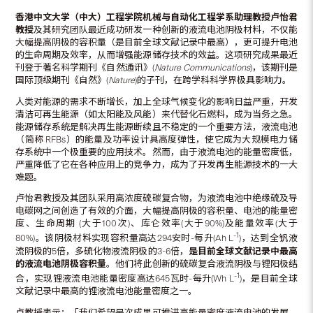
香港中文大学（中大）工程学院机械与自动化工程学系助理教授卢怡君
教授
及其研究团队最近成功研发一种创新的液流电池阴极材料，不仅能
大幅提高阴极的容积量（是目前全球文献记录中最高），更可提升电池
的生命周期及效率，从而增强能源储存技术的效益。这项研究成果最近
刊登于著名科学期刊《自然通讯》(
Nature Communications
)，该期刊是
国际顶级期刊《自然》(
Nature
)的子刊，在跨学科科学界极具影响力。
人类对能源的需求不断增长，加上全球气候变化的影响日益严重，开发
清洁可再生能源（如太阳能及风能）来代替化石燃料，成为当务之急。
能源储存系统是解决再生能源断续且不稳定的一个重要方法，液流电池
（简称 RFBs）的能量及功率设计具高度弹性，使它成为大规模电力储
存系统中一个极重要的应用技术。然而，由于液流电池的能量密度低，
严重降低了它在各种应用上的竞争力，成为了开发再生能源技术的一大
难题。
卢怡君教授及其团队采用高浓度硫碳复合物，为液流电池中绝缘硫及导
电碳网之间创造了有效的介面，大幅提高阴极的容积量、电池的能量密
度、生命周期 (大于100次)、库仑效率(大于90%)及能量效率(大于
-1
80%)。该阴极材料实现容积量高达294安时-每升(Ah L
)，达到全钒液
流阴极的5倍，多硫化物液流阴极的3-6倍，
是目前全球文献记录中最高
的液流电池阴极容积量
。他们将此创新的硫碳复合液流阴极与锂阳极结
-1
合，实现锂液流电池能量密度高达645瓦时-每升(Wh L
)，是目前全球
文献记录中最高的锂液流电池能量密度之一。
卢教授表示：「我们希望是次成果可推进高能量密度液流电池的发展，