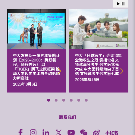
中大发布新一份五年策略计
中大「环球医学」连续13年
划《2026‒2030：腾跃新
全港收生之冠 囊括12名文
程，励行志远》 以
凭试满分考生 佔学医状元
「TIGER」腾飞之跃框架 推
六成 中大医科续为尖子首
动大学迈向学术与全球影响
选 文凭试考生佔学额七成
力新高峰
2026年8月5日
2026年8月6日
联系我们