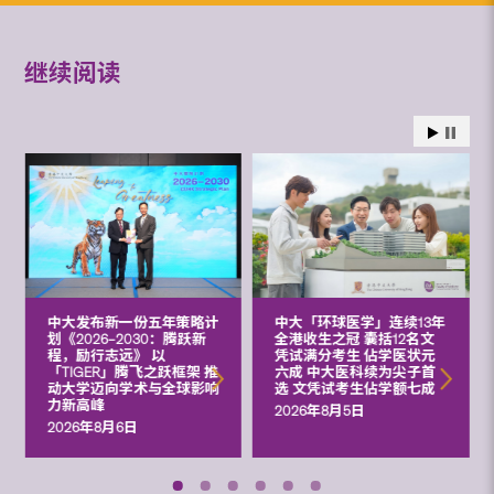
继续阅读
中大发布新一份五年策略计
中大「环球医学」连续13年
划《2026‒2030：腾跃新
全港收生之冠 囊括12名文
程，励行志远》 以
凭试满分考生 佔学医状元
「TIGER」腾飞之跃框架 推
六成 中大医科续为尖子首
动大学迈向学术与全球影响
选 文凭试考生佔学额七成
力新高峰
2026年8月5日
2026年8月6日