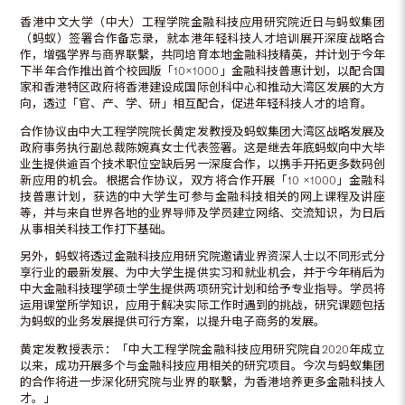
香港中文大学（中大）工程学院金融科技应用研究院近日与蚂蚁集团
（蚂蚁）签署合作备忘录，就本港年轻科技人才培训展开深度战略合
作，增强学界与商界联繫，共同培育本地金融科技精英，并计划于今年
下半年合作推出首个校园版「10×1000」金融科技普惠计划，以配合国
家和香港特区政府将香港建设成国际创科中心和推动大湾区发展的大方
向，透过「官、产、学、研」相互配合，促进年轻科技人才的培育。
合作协议由中大工程学院院长黄定发教授及蚂蚁集团大湾区战略发展及
政府事务执行副总裁陈婉真女士代表签署。这是继去年底蚂蚁向中大毕
业生提供逾百个技术职位空缺后另一深度合作，以携手开拓更多数码创
新应用的机会。根据合作协议，双方将合作开展「10 ×1000」金融科
技普惠计划，获选的中大学生可参与金融科技相关的网上课程及讲座
等，并与来自世界各地的业界导师及学员建立网络、交流知识，为日后
从事相关科技工作打下基础。
另外，蚂蚁将透过金融科技应用研究院邀请业界资深人士以不同形式分
享行业的最新发展、为中大学生提供实习和就业机会，并于今年稍后为
中大金融科技理学硕士学生提供两项研究计划和给予专业指导。学员将
运用课堂所学知识，应用于解决实际工作时遇到的挑战，研究课题包括
为蚂蚁的业务发展提供可行方案，以提升电子商务的发展。
黄定发教授表示：「中大工程学院金融科技应用研究院自2020年成立
以来，成功开展多个与金融科技应用相关的研究项目。今次与蚂蚁集团
的合作将进一步深化研究院与业界的联繫，为香港培养更多金融科技人
才。」