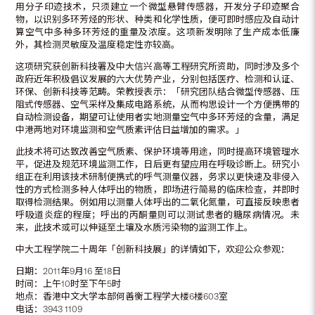
用分子印迹技术，只须建立一个微型悬臂传感器，开发分子印迹聚合
物，以识别多环芳烃的形状、种类和化学性质，便可即时感应及自动计
算空气中多种多环芳烃的重量及浓度。这项新发明除了生产成本低廉
外，其检测灵敏度及温度稳定性亦较高。
这项研究获创新科技署及中大信兴高等工程研究所资助，同时涉及多个
政府近年积极倡议发展的六大优势产业，分别包括医疗、检测和认证、
环保、创新科技等范畴。荣教授表示：「研究团队结合微型传感器、压
阻式传感器、空气采样及集成电路系统，从而构思设计一个方便携带的
自动检测设备，期望可让使用者实地测量空气中多环芳烃的含量，满足
中港两地对环境监测和空气质素评估日益增加的需求。」
此技术将可达致改善空气质素、保护环境等用途，同时提高环境管理水
平，促进及规范环境监测工作，日后更有望应用在呼吸诊断上。研究小
组正在利用该技术研制便携式的呼气测量仪器，务求以更快速及非侵入
性的方式检测多种人体呼出的物质，即场进行简易的临床检查，并即时
取得检测结果。例如用以测量人体呼出的二氧化氮量，可直接反映患者
呼吸道炎症的程度；呼出的丙酮量则可以测试患者的糖尿病情况。未
来，此技术或可以伸延至土壤及水质污染物的监测工作上。
中大工程学院二十周年「创新科技展」的详情如下，欢迎公众参观：
日期：2011年9月16 至18日
时间：上午10时至下午5时
地点：香港中文大学本部何善衡工程学大楼6楼603室
电话：3943 1109