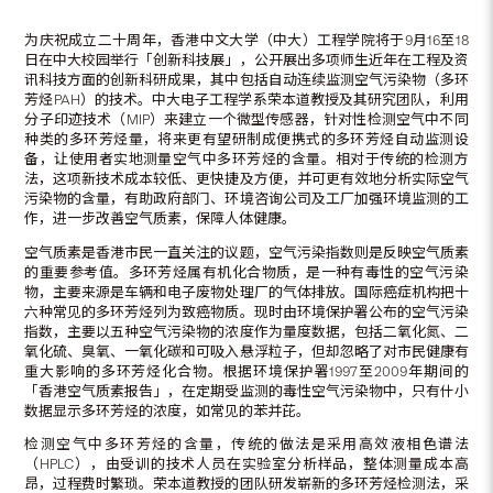
为庆祝成立二十周年，香港中文大学（中大）工程学院将于9月16至18
日在中大校园举行「创新科技展」，公开展出多项师生近年在工程及资
讯科技方面的创新科研成果，其中包括自动连续监测空气污染物（多环
芳烃PAH）的技术。中大电子工程学系荣本道教授及其研究团队，利用
分子印迹技术（MIP）来建立一个微型传感器，针对性检测空气中不同
种类的多环芳烃量，将来更有望研制成便携式的多环芳烃自动监测设
备，让使用者实地测量空气中多环芳烃的含量。相对于传统的检测方
法，这项新技术成本较低、更快捷及方便，并可更有效地分析实际空气
污染物的含量，有助政府部门、环境咨询公司及工厂加强环境监测的工
作，进一步改善空气质素，保障人体健康。
空气质素是香港市民一直关注的议题，空气污染指数则是反映空气质素
的重要参考值。多环芳烃属有机化合物质，是一种有毒性的空气污染
物，主要来源是车辆和电子废物处理厂的气体排放。国际癌症机构把十
六种常见的多环芳烃列为致癌物质。现时由环境保护署公布的空气污染
指数，主要以五种空气污染物的浓度作为量度数据，包括二氧化氮、二
氧化硫、臭氧、一氧化碳和可吸入悬浮粒子，但却忽略了对市民健康有
重大影响的多环芳烃化合物。根据环境保护署1997至2009年期间的
「香港空气质素报告」，在定期受监测的毒性空气污染物中，只有什小
数据显示多环芳烃的浓度，如常见的苯并芘。
检测空气中多环芳烃的含量，传统的做法是采用高效液相色谱法
（HPLC），由受训的技术人员在实验室分析样品，整体测量成本高
昂，过程费时繁琐。荣本道教授的团队研发崭新的多环芳烃检测法，采