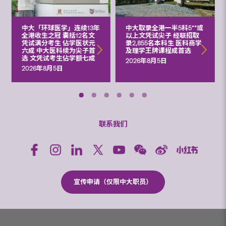
中大「环球医学」连续13年
中大取录全港一半5科5**或
全港收生之冠 囊括12名文
以上文凭试尖子 经联招取
凭试满分考生 佔学医状元
录2,855名本科生 医科商学
六成 中大医科续为尖子首
及理学王牌课程成首选
选 文凭试考生佔学额七成
2026年8月5日
2026年8月5日
联系我们
宣传申请（仅限中大职员）