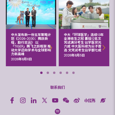
中大发布新一份五年策略计
中大「环球医学」连续13年
划《2026‒2030：腾跃新
全港收生之冠 囊括12名文
程，励行志远》 以
凭试满分考生 佔学医状元
「TIGER」腾飞之跃框架 推
六成 中大医科续为尖子首
动大学迈向学术与全球影响
选 文凭试考生佔学额七成
力新高峰
2026年8月5日
2026年8月6日
联系我们