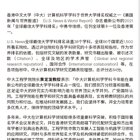
香港中文大学（中大）计算机科学学科于世界大学排名权威之一《美国
新闻与世界报道》（U.S. News & World Report）杂志最新公布的2021
年「全球最佳大学学科排名」中勇夺佳绩，位列全球第十一位及香港第
一。
U.S. News全球最佳大学学科排名涵盖38个学科，全球86个国家近1,500
所著名院校。透过评估院校在各学科研究的十多项表现和指标，作为世
界排名的依据，包括研究文献的发表数量、研究书籍出版量、被引述次
数（Citation）、全球及地区的学术声誉 （Global and regional
research reputation）、国际合作（International collaboration）等。在
各项指标中，中大计算机科学研究范畴表现理想，总评分达84分。
中大工程学院院长
黄定发教授
表示: 「中大计算机科学学科今年能在最
新公布的全球最佳大学学科排名占一席位，我们感到万分欣喜和鼓舞。
这足证中大的研究实力和影响力能与世界顶尖大学并列，广受国际认
同。工程学院能在教学和研究方面具备卓越表现，实有赖教研团队的共
同努力和付出。在推动科研发展路上，我们会坚持不懈，并全力培育更
多优秀人才，保持学院的顶级学术水平。」
多年来，中大在计算机科学领域取得多项重要科学突破，积极于国际著
名学术会议发表论文，并在香港研究资助局辖下的优配研究金和杰出青
年学者计划具出色表现。工程学院亦致力发展人工智能与机器学习领域
的应用研究，同时与多所世界知名大学及机构保持紧密的科研合作，包
括美国麻省理工学院、伊利诺大学香槟分校、史丹福大学、加州大学伯