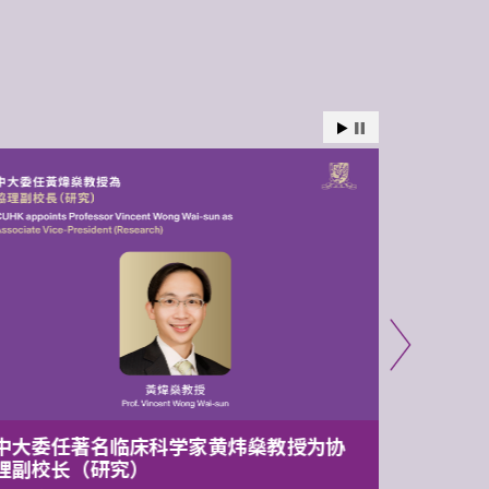
中大委任著名临床科学家黄炜燊教授为协
中大两
理副校长（研究）
1.05亿