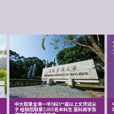
中大取录全港一半5科5**或以上文凭试尖
子 经联招取录2,855名本科生 医科商学及