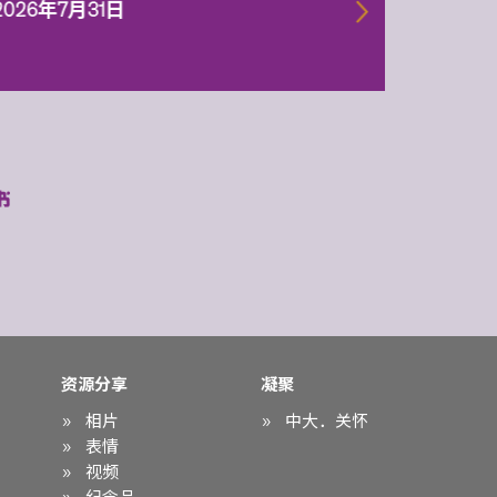
一代智
2026年7月31日
2026年
资源分享
凝聚
相片
中大．关怀
表情
视频