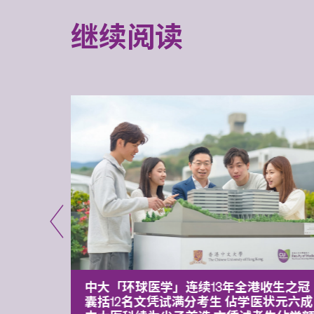
继续阅读
平台 推
中大「环球医学」连续13年全港收生之冠
囊括12名文凭试满分考生 佔学医状元六成