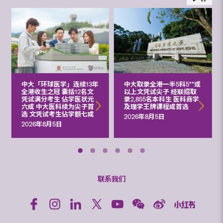
中大「环球医学」连续13年
中大取录全港一半5科5**或
全港收生之冠 囊括12名文
以上文凭试尖子 经联招取
凭试满分考生 佔学医状元
录2,855名本科生 医科商学
六成 中大医科续为尖子首
及理学王牌课程成首选
选 文凭试考生佔学额七成
2026年8月5日
2026年8月5日
联系我们