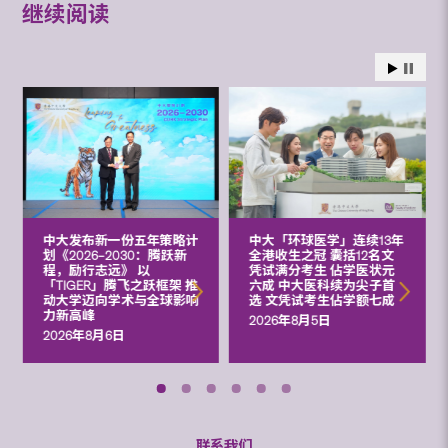
继续阅读
中大发布新一份五年策略计
中大「环球医学」连续13年
划《2026‒2030：腾跃新
全港收生之冠 囊括12名文
程，励行志远》 以
凭试满分考生 佔学医状元
「TIGER」腾飞之跃框架 推
六成 中大医科续为尖子首
动大学迈向学术与全球影响
选 文凭试考生佔学额七成
力新高峰
2026年8月5日
2026年8月6日
联系我们