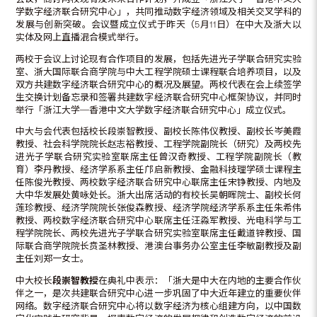
学数字经济联合研究中心」，共同推动数字经济领域及相关交叉学科的
发展与创新突破。会议暨成立仪式于昨天（5月11日）在中大及浙大以
实体及网上直播混合模式举行。
两校于会议上讨论现有合作项目的发展，包括先进光子学联合研究实验
室、浙大国际联合商学院与中大工程学院硕士课程联合培养项目，以及
双方共建数字经济联合研究中心的概况及展望。两校代表在会上续签学
生交换计划备忘录和签署共建数字经济联合研究中心框架协议，并同时
举行「浙江大学─香港中文大学数字经济联合研究中心」成立仪式。
中大与会代表包括校长段崇智教授、副校长陈伟仪教授、副校长岑美霞
教授、社会科学院院长赵志裕教授、工程学院副院长（研究）及两校先
进光子学联合研究实验室联席主任曾汉奇教授、工程学院副院长（教
育）李丹教授、经济学系系主任邝启新教授、金融科技理学硕士课程主
任陈俊光教授、两校数字经济联合研究中心联席主任宋铮教授、内地及
大中华发展处黄咏处长。浙大出席活动的有校长吴朝晖院士、副校长何
莲珍教授、经济学院院长张俊森教授、经济学院经济学系系主任朱希伟
教授、两校数字经济联合研究中心联席主任汪淼军教授、光电科学与工
程学院院长、两校先进光子学联合研究实验室联席主任戴道锌教授、国
际联合商学院院长贲圣林教授、港澳台事务办公室主任李敏副教授及副
主任刘郑一女士。
中大校长
段崇智教授
在典礼中表示：「浙大是中大在内地的主要合作伙
伴之一，是次共建联合研究中心进一步巩固了中大近年建立的重要伙伴
网络。数字经济联合研究中心将以数字经济为核心组建方向，以中国数