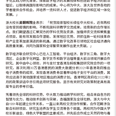
字化实践为研究背景，探索数字经济的发展规律和创造数字经济的前沿
理论，以取得具国际影响力的成果。中心将为中大、浙大及世界各地的
学者提供合作机会，并培养一流科研人才，促进数字经济和区域一体化
发展。」
浙大校长
吴朝晖院士
表示：「祝贺段崇智校长续任中大校长，近年两校
没有受到疫情的影响，不断巩固科研教学交流成果，培育新的合作增长
点。我们期望透过汇聚双方的学科优势及资源、加强师资交流和聚焦重
点项目，能有效发掘合作潜能、发挥地区优势，并抓住新一轮科技革命
和产业变革加速演进的新机遇。通过数字化改革引领地区社会经济通向
高质量发展，共同为国家和全球繁荣发展作出更大贡献。」
数字经济联合研究中心已在人工智能、平台经济、数字长三角、数字大
湾区、企业数字化转型、数字货币和数字治理等重大前沿领域开展合作
研究。其中由中心领衔，并与支付宝香港及蚂蚁集团研究院合作的一项
研究，首次利用30万香港居民的消费大数据分析2021年香港政府推出
电子消费劵的成效，发现香港消费券显著带动电子支付平台的消费，其
效应远高于其他国家或地区推出的消费计划。香港特区政府在2022年2
月的政策讲话中亦引用此项研究报告，显示有关研究对政策制定具有高
度专业的参考价值。
凭著领先全球的科研优势，中大致力推动跨学科研究，结合来自各方的
智慧与实力，推动技术创新与突破，造福国家及全球社群。浙大与中大
自1991年起建立伙伴关系，一直以来两校交流协作频繁，合作范畴涉及
联合科研项目、研究生培养及学生交流等各个层面。两校同为中国大学
校长联谊会、绿色大学联盟的主要成员，并先后合作成立天然药物与毒