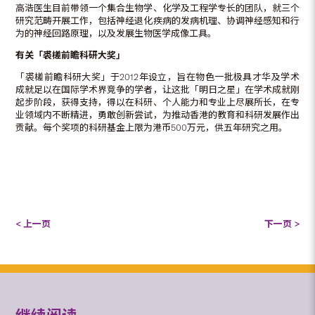
高浩医生目前带领一个集合生物学、化学及工程学专长的团队，就三个
研究范畴开展工作，包括神经退化疾病的发病机理、协调神经感知和行
为的神经回路原理，以及发展生物医学成像工具。
有关「裘槎前瞻科研大奖」
「裘槎前瞻科研大奖」于2012年设立，旨在物色一批极具才华及学术
成就足以在国际学术界竞争的学者，让这批「明日之星」在学术成就刚
起步阶段，获得支持，得以在科研、个人能力和专业上尽展所长，在专
业领域内不断精进，勇敢创新尝试，为推动香港的教育和科研发展作出
贡献。每个奖项的科研基金上限为港币500万元，供五年研究之用。
< 上一页
下一页 >