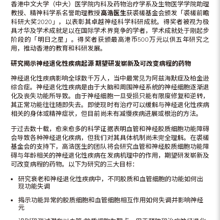
香港中文大学（中大）医学院内科及药物治疗学系及生物医学学院助理
教授、精神科学系名誉助理教授
高浩医生
获裘槎基金会颁发「裘槎前瞻
科研大奖2020」，以表彰其卓越神经科学科研成就。得奖者被视为极
具才华及学术成就足以在国际学术界竞争的学者，学术成就处于刚起步
阶段的「明日之星」。得奖者获颁最高港币500万元以供五年研究之
用，推动香港的教育和科研发展。
研究揭示神经退化性疾病起源
期望研发崭新及可改变病程的药物
神经退化性疾病影响全球数千万人，当中最常见为阿兹海默症及柏金逊
综合症。神经退化性疾病是由于大脑和周围神经系统的神经细胞逐渐退
化及丧失功能所导致。由于神经细胞一旦受损只能有限度修复和逆转，
其正常功能往往随即失去。即使现时有治疗可以缓解与神经退化性疾病
相关的身体或精神症状，但目前尚未有减慢疾病进展或根治的方法。
于过去数十载，愈来愈多的科学证据表明血管和神经胶质细胞功能障碍
会导致各种神经退化疾病，但我们对其具体机制尚未完全理解。在裘槎
基金会的支持下，高浩医生的团队将会研究血管和神经胶质细胞功能障
碍与年龄相关的神经退化性疾病在发病机理中的作用，期望研发崭新及
可改变病程的药物。以下为研究的三大目标：
研究衰老和神经退化性疾病中，不同胶质和血管细胞的功能如何出
现功能失调
揭示功能异常的胶质细胞和血管细胞相互作用如何失调并影响神经
元