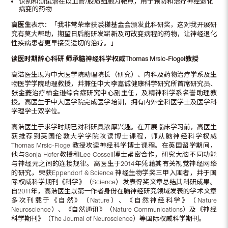
识别和测试潜在以血管/胶质细胞为靶点，用于预防和治疗神经退化
病变的药物
高医生
表示：「我非常荣幸获裘槎基金会颁发此科研奖，这对我开展研
究有莫大帮助，期望日后能研发崭新及可改变病程的药物，让神经退化
性疾病患者更早接受适切的治疗。」
读医时期醉心科研
师承脑神经科学权威
Thomas Mrsic-Flogel
教授
高浩医生现为中大医学院助理院长（研究）、内科及药物治疗学系及生
物医学学院助理教授，并兼任中大李嘉诚健康科学研究所首席研究员、
张金菱治疗柏金逊综合症研究中心副主任，及精神科学系名誉助理教
授。高医生于中大医学院完成医学培训，拥有内外全科医学士及医学科
学理学士双学位。
高浩医生于求学时期已对科研具浓厚兴趣。在开展临床学习前，高医生
获推荐到英国伦敦大学学院攻读博士课程，师从脑神经科学权威
Thomas Mrsic-Flogel教授攻读神经科学博士课程。在英国留学期间，
他与Sonja Hofer教授和Lee Cossell博士紧密合作，研究大脑不同功能
与神经元之间的连接规律。高医生于2014年凭藉其有关视觉神经网络
的研究，荣获Eppendorf & Science 神经生物学奖三甲入围者，并于国
际权威科学期刊《科学》（Science）发表得奖文章总结其科研成果。
自2011年，高浩医生以第一作者身份在脑神经研究领域发表的学术文章
多次刊载于《自然》（Nature）、《自然神经科学》（Nature
Neuroscience）、《自然通讯》（Nature Communications）及《神经
科学期刊》（The Journal of Neuroscience）等国际权威科学期刊。