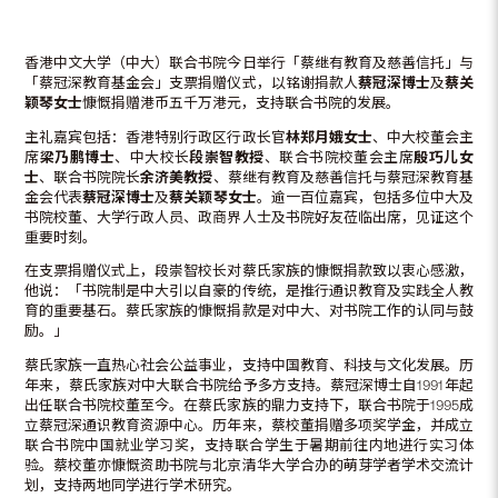
香港中文大学（中大）联合书院今日举行「蔡继有教育及慈善信托」与
「蔡冠深教育基金会」支票捐赠仪式，以铭谢捐款人
蔡冠深博士
及
蔡关
颖琴女士
慷慨捐赠港币五千万港元，支持联合书院的发展。
主礼嘉宾包括：香港特别行政区行政长官
林郑月娥女士
、中大校董会主
席
梁乃鹏博士
、中大校长
段崇智教授
、联合书院校董会主席
殷巧儿女
士
、联合书院院长
余济美教授
、蔡继有教育及慈善信托与蔡冠深教育基
金会代表
蔡冠深博士
及
蔡关颖琴女士
。逾一百位嘉宾，包括多位中大及
书院校董、大学行政人员、政商界人士及书院好友莅临出席，见证这个
重要时刻。
在支票捐赠仪式上，段崇智校长对蔡氏家族的慷慨捐款致以衷心感激，
他说：「书院制是中大引以自豪的传统，是推行通识教育及实践全人教
育的重要基石。蔡氏家族的慷慨捐款是对中大、对书院工作的认同与鼓
励。」
蔡氏家族一直热心社会公益事业，支持中国教育、科技与文化发展。历
年来，蔡氏家族对中大联合书院给予多方支持。蔡冠深博士自1991年起
出任联合书院校董至今。在蔡氏家族的鼎力支持下，联合书院于1995成
立蔡冠深通识教育资源中心。历年来，蔡校董捐赠多项奖学金，并成立
联合书院中国就业学习奖，支持联合学生于暑期前往内地进行实习体
验。蔡校董亦慷慨资助书院与北京清华大学合办的萌芽学者学术交流计
划，支持两地同学进行学术研究。