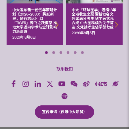
中大发布新一份五年策略计
中大「环球医学」连续13年
划《2026‒2030：腾跃新
全港收生之冠 囊括12名文
程，励行志远》 以
凭试满分考生 佔学医状元
「TIGER」腾飞之跃框架 推
六成 中大医科续为尖子首
动大学迈向学术与全球影响
选 文凭试考生佔学额七成
力新高峰
2026年8月5日
2026年8月6日
联系我们
宣传申请（仅限中大职员）