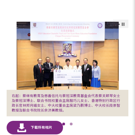
右起：蔡继有教育及慈善信托与蔡冠深教育基金会代表蔡关颖琴女士
及蔡冠深博士、联合书院校董会主席殷巧儿女士、香港特别行政区行
政长官林郑月娥女士、中大校董会主席梁乃鹏博士、中大校长段崇智
教授及联合书院院长余济美教授。