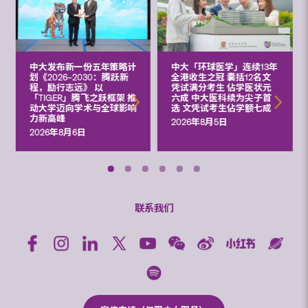
中大发布新一份五年策略计
中大「环球医学」连续13年
划《2026‒2030：腾跃新
全港收生之冠 囊括12名文
程，励行志远》 以
凭试满分考生 佔学医状元
「TIGER」腾飞之跃框架 推
六成 中大医科续为尖子首
动大学迈向学术与全球影响
选 文凭试考生佔学额七成
力新高峰
2026年8月5日
2026年8月6日
联系我们