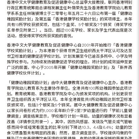
香港中文大学健康教育及促进健康中心总监李大拔教授，联同香港特别
行政区教育统筹局总课程发展主任叶荫荣先生及香港教育学院幼儿教育
学系系主任林瑞锳博士于二零零七年五月二十六日公布第一届「健康幼
稚园奖励计划」及第五届「香港健康学校奖励计划」的奖项得主，本年
共有19所学校获颁奖项，包括7个金奖、5个银奖及7个铜奖（得奖学校
名单参见附录二）。当日，超过100名学校、家长及学生代表出席是次
活动，感受得奖学校所获奖励的喜悦。
香港中文大学健康教育及促进健康中心自2001年开始推行「香港健康
学校奖励计划」，为本港首个获得世界卫生组织西太平洋区认可及达至
世卫标准的健康促进学校计划。计划发展至今已逾百多所中、小学及特
殊学校参与。为持续发扬健康促进学校的理念，将计划的成效延伸至更
广泛的层面，中心于2005年开展「健康幼稚园奖励计划」及「新界西
健康学校伙伴计划」。
「健康幼稚园奖励计划」由中大健康教育及促进健康中心主办，香港教
育学院幼儿教育系为主要协作单位。全港共有100所幼稚园参加此项计
划。教育统筹局、香港教育学院及中心为颁发奖项的机构，计划更获世
界卫生组织西太平洋区认可。本年全港首批共8所幼稚园达到世卫标准
获颁奖项，包括3个银奖及5个铜奖。据中大健康教育及促进健康中心
以家长问卷形式为约1,000名年龄介乎2至7岁幼童进行的「学前儿童健
康调查」调查结果显示，学校推行计划一年后，幼童的健康状况有显着
改善（详情参见附录一）。其中，因伤风感冒、发烧及气管炎或气管敏
感而间中或经常看医生的比率分别下降达10.3、4.4及6.4%；幼童的饮
食习惯虽暂未有明显的改善；然而，是次调查显示，学校提供均衡的午
膳及订立完善健康饮食环境的监管措施，有助幼童进食足够的蔬果及改