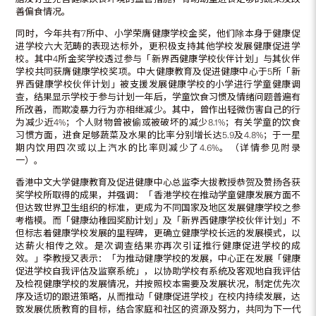
善偏食情况。
同时，今年共有7所中、小学荣膺健康学校金奖，他们除本身于健康促
进学校六大范畴的表现达标外，更积极支持其他学校发展健康促进学
校。其中4所金奖学校透过参与「新界西健康学校伙伴计划」与其伙伴
学校共同获膺健康学校奖项。中大健康教育及促进健康中心于5所「新
界西健康学校伙伴计划」被支援发展健康学校的小学进行学童健康调
查，结果显示学校于参与计划一年后，学童饮食习惯及情绪问题普遍有
所改善，而欺凌暴力行为亦相继减少。其中，曾作出轻微伤害自己的行
为减少近4%；个人财物曾被偷或被破坏的减少8.1%；有关学童的饮食
习惯方面，进食足够蔬菜及水果的比率分别增长达5.9及4.8%；于一星
期内饮用四次或以上汽水的比率则减少了4.6%。（详情参见附录
一）。
香港中文大学健康教育及促进健康中心总监李大拔教授恭贺及赞扬各获
奖学校所取得的成果，并强调：「香港学校在推动学童健康发展方面不
但达致世界卫生组织的标准，更成为不同国家及地区发展健康学校之参
考楷模。而「健康幼稚园奖励计划」及「新界西健康学校伙伴计划」不
但标志着健康学校发展的里程碑，更确立健康学校长远的发展模式，以
达薪火相传之效。是次调查结果亦再次引证推行健康促进学校的成
效。」李教授又表示：「为推动健康学校的发展，中心正在发展「健康
促进学校自我评估及监察系统」，以协助学校有系统及客观地自我评估
及检视健康学校的发展情况，并按照校本需要及发展状况，制定优先次
序及适切的跟进策略，从而推动「健康促进学校」在校内持续发展，达
致发展优质教育的目标，结合家庭和社区的资源及努力，共同为下一代