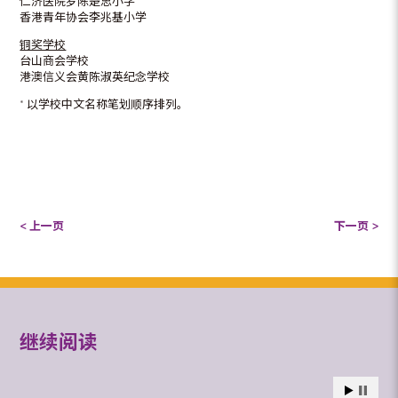
仁济医院罗陈楚思小学
香港青年协会李兆基小学
铜奖学校
台山商会学校
港澳信义会黄陈淑英纪念学校
* 以学校中文名称笔划顺序排列。
< 上一页
下一页 >
继续阅读