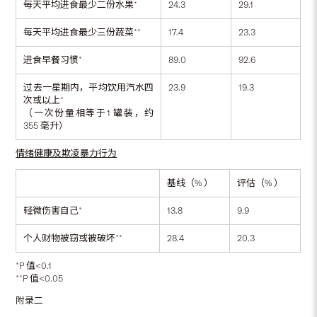
每天平均进食最少二份水果*
24.3
29.1
每天平均进食最少三份蔬菜**
17.4
23.3
进食早餐习惯*
89.0
92.6
过去一星期内，平均饮用汽水四
23.9
19.3
次或以上*
（一次份量相等于1 罐装，约
355 毫升）
情绪健康及欺凌暴力行为
基线（% ）
评估（% ）
轻微伤害自己*
13.8
9.9
个人财物被窃或被破坏**
28.4
20.3
*P 值<0.1
**P 值<0.05
附录二