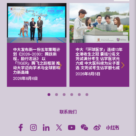
中大发布新一份五年策略计
中大「环球医学」连续13年
划《2026‒2030：腾跃新
全港收生之冠 囊括12名文
程，励行志远》 以
凭试满分考生 佔学医状元
「TIGER」腾飞之跃框架 推
六成 中大医科续为尖子首
动大学迈向学术与全球影响
选 文凭试考生佔学额七成
力新高峰
2026年8月5日
2026年8月6日
联系我们