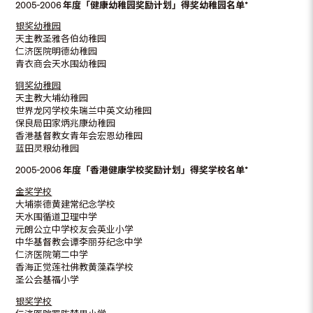
2005-2006
年度「健康幼稚园奖励计划」得奖幼稚园名单*
银奖幼稚园
天主教圣雅各伯幼稚园
仁济医院明德幼稚园
青衣商会天水围幼稚园
铜奖幼稚园
天主教大埔幼稚园
世界龙冈学校朱瑞兰中英文幼稚园
保良局田家炳兆康幼稚园
香港基督教女青年会宏恩幼稚园
蓝田灵粮幼稚园
2005-2006
年度「香港健康学校奖励计划」得奖学校名单*
金奖学校
大埔崇德黄建常纪念学校
天水围循道卫理中学
元朗公立中学校友会英业小学
中华基督教会谭李丽芬纪念中学
仁济医院第二中学
香海正觉莲社佛教黄藻森学校
圣公会基福小学
银奖学校