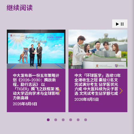
继续阅读
中大发布新一份五年策略计
中大「环球医学」连续13年
划《2026‒2030：腾跃新
全港收生之冠 囊括12名文
程，励行志远》 以
凭试满分考生 佔学医状元
「TIGER」腾飞之跃框架 推
六成 中大医科续为尖子首
动大学迈向学术与全球影响
选 文凭试考生佔学额七成
力新高峰
2026年8月5日
2026年8月6日