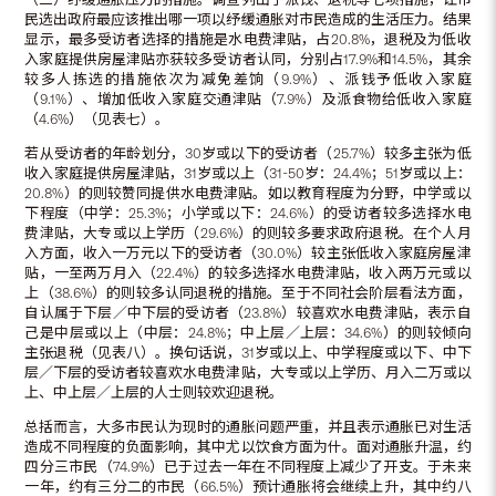
民选出政府最应该推出哪一项以纾缓通胀对市民造成的生活压力。结果
显示，最多受访者选择的措施是水电费津贴，占20.8%，退税及为低收
入家庭提供房屋津贴亦获较多受访者认同，分别占17.9%和14.5%，其余
较多人拣选的措施依次为减免差饷（9.9%）、派钱予低收入家庭
（9.1%）、增加低收入家庭交通津贴（7.9%）及派食物给低收入家庭
（4.6%）（见表七）。
若从受访者的年龄划分，30岁或以下的受访者（25.7%）较多主张为低
收入家庭提供房屋津贴，31岁或以上（31-50岁：24.4%；51岁或以上：
20.8%）的则较赞同提供水电费津贴。如以教育程度为分野，中学或以
下程度（中学：25.3%；小学或以下：24.6%）的受访者较多选择水电
费津贴，大专或以上学历（29.6%）的则较多要求政府退税。在个人月
入方面，收入一万元以下的受访者（30.0%）较主张低收入家庭房屋津
贴，一至两万月入（22.4%）的较多选择水电费津贴，收入两万元或以
上（38.6%）的则较多认同退税的措施。至于不同社会阶层看法方面，
自认属于下层／中下层的受访者（23.8%）较喜欢水电费津贴，表示自
己是中层或以上（中层：24.8%；中上层／上层：34.6%）的则较倾向
主张退税（见表八）。换句话说，31岁或以上、中学程度或以下、中下
层／下层的受访者较喜欢水电费津贴，大专或以上学历、月入二万或以
上、中上层／上层的人士则较欢迎退税。
总括而言，大多市民认为现时的通胀问题严重，并且表示通胀已对生活
造成不同程度的负面影响，其中尤以饮食方面为什。面对通胀升温，约
四分三市民（74.9%）已于过去一年在不同程度上减少了开支。于未来
一年，约有三分二的市民（66.5%）预计通胀将会继续上升，其中约八