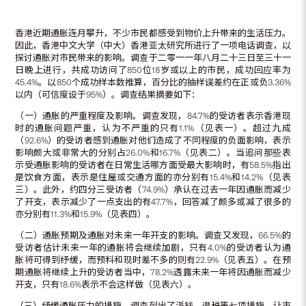
香港近期通胀连月攀升，不少市民都感受到物价上升带来的生活压力。
因此，香港中文大学（中大）香港亚太研究所进行了一项电话调查，以
探讨通胀对市民带来的影响。调查于二零一一年八月二十三日至三十一
日晚上进行，共成功访问了850位18岁或以上的市民，成功回应率为
45.4%。以850个成功样本数推算，百分比的抽样误差约在正或负3.36%
以内（可信度设于95%）。调查结果摘要如下：
（一）通胀的严重程度及影响。调查发现，84.7%的受访者表示香港现
时的通胀问题严重，认为不严重的只有1.1%（见表一）。超过九成
（92.6%）的受访者感到通胀对他们造成了不同程度的负面影响，表示
影响颇大或非常大的分别占26.0%和16.7%（见表二）。当追问那些表
示受通胀影响的受访者在日常生活哪方面受最大影响时，有58.5%指出
是饮食方面，表示是住屋或交通方面的亦分别有15.4%和14.2%（见表
三）。此外，约四分三受访者（74.9%）承认在过去一年因通胀而减少
了开支，表示减少了一点支出的有47.7%，回答减了颇多或减了很多的
亦分别有11.3%和15.9%（见表四）。
（二）通胀预期及通胀对未来一年开支的影响。调查又发现，66.5%的
受访者估计未来一年的通胀将会继续加剧，只有4.0%的受访者认为通
胀将可得到纾缓，而预料和现时差不多的则有22.9%（见表五）。在预
期通胀将继续上升的受访者当中，78.2%透露未来一年将因通胀而减少
开支，只有18.6%表示不会这样做（见表六）。
（三）纾缓通胀压力的措施。调查列出了派钱、退税等七项措施，让市