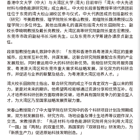
香港中文大学（中大）与大湾区大学 (湾大) 日前举行「湾大-中大先进
材料与绿色能源研究院」成立典礼。中大校长段崇智教授率领代表团前
往位于东莞的湾大松山湖校区参与仪式，中大代表团成员包括副校长
（研究）岑美霞教授、理学院院长宋春山教授，助理院长魏涛教授以及
理学院20多位师生。其他出席典礼的嘉宾包括湾大校长田刚院士、副
校长李晓明教授及戴长亮教授，大湾区高等研究院副院长夏志宏教授，
东莞市市政府副秘书长冯彬先生，以及东莞市大学筹建办谭彦贞副主
任。
段崇智教授在典礼致辞中表示：「东莞和香港作爲粤港澳大湾区的重要
城市，应发挥互补优势，共谋发展。这联合研究院既要配合东莞的产业
发展规划，同时要运用中大的科研创新优势。我相信研究院将服务国
家、粤港澳大湾区和东莞市重大需求和战略发展，深化双方的科研合
作，并促进与业界的联繫及结合，为粤港澳大湾区培养人才。」
湾大校长田刚院士指出，联合研究院的成立不仅肯定双方一直以来的努
力，更是对未来的期许。他希望两校能够通过资源分享和优势互补，在
人才培养和科研创新方面取得新突破，培养具有国际竞争力的复合型人
才，为大湾区乃至国家战略发展贡献力量。
宋春山教授简介了中大理学院在研究院中的各个科研项目计划及预期成
果，双方就发展目标、研究方向、场地设备及博士生培养等议题作深入
交流。宋教授表示：「先进材料与绿色能源研究院将充分利用大湾区
『一国』加『两制』的双重优势，爲国家的『双碳目标』研发助力，为
『新质生产力』促进原始科技发明创造。」