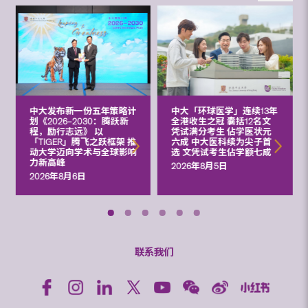
中大发布新一份五年策略计
中大「环球医学」连续13年
划《2026‒2030：腾跃新
全港收生之冠 囊括12名文
程，励行志远》 以
凭试满分考生 佔学医状元
「TIGER」腾飞之跃框架 推
六成 中大医科续为尖子首
动大学迈向学术与全球影响
选 文凭试考生佔学额七成
力新高峰
2026年8月5日
2026年8月6日
联系我们