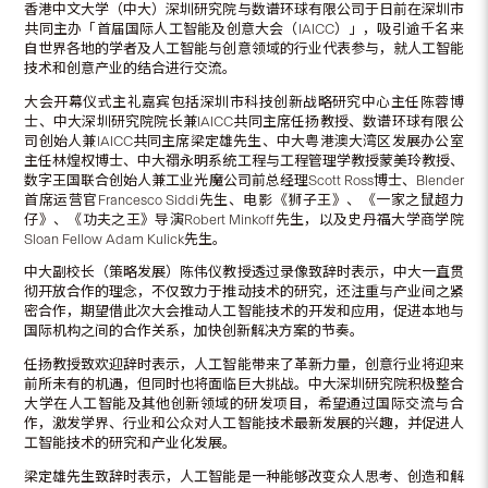
香港中文大学（中大）深圳研究院与数谱环球有限公司于日前在深圳市
共同主办「首届国际人工智能及创意大会（IAICC）」，吸引逾千名来
自世界各地的学者及人工智能与创意领域的行业代表参与，就人工智能
技术和创意产业的结合进行交流。
大会开幕仪式主礼嘉宾包括深圳市科技创新战略研究中心主任陈蓉博
士、中大深圳研究院院长兼IAICC共同主席任扬教授、数谱环球有限公
司创始人兼IAICC共同主席梁定雄先生、中大粤港澳大湾区发展办公室
主任林煌权博士、中大禤永明系统工程与工程管理学教授蒙美玲教授、
数字王国联合创始人兼工业光魔公司前总经理Scott Ross博士、Blender
首席运营官Francesco Siddi先生、电影《狮子王》、《一家之鼠超力
仔》、《功夫之王》导演Robert Minkoff先生，以及史丹福大学商学院
Sloan Fellow Adam Kulick先生。
中大副校长（策略发展）陈伟仪教授透过录像致辞时表示，中大一直贯
彻开放合作的理念，不仅致力于推动技术的研究，还注重与产业间之紧
密合作，期望借此次大会推动人工智能技术的开发和应用，促进本地与
国际机构之间的合作关系，加快创新解决方案的节奏。
任扬教授致欢迎辞时表示，人工智能带来了革新力量，创意行业将迎来
前所未有的机遇，但同时也将面临巨大挑战。中大深圳研究院积极整合
大学在人工智能及其他创新领域的研发项目，希望通过国际交流与合
作，激发学界、行业和公众对人工智能技术最新发展的兴趣，并促进人
工智能技术的研究和产业化发展。
梁定雄先生致辞时表示，人工智能是一种能够改变众人思考、创造和解