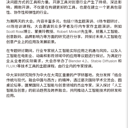
决问题方式的工具和力量。开源工具对创意行业产生了持续、深远影
响，拥抱开源，不仅是在构建更好的工具，也是在建立一个更具包容
性、协作性和弹性的行业。
为期两天的大会，内容丰富多元，包括17场主题演讲、6场专题研讨、
48场培训课程。大会邀请到众多学者及行内专家作主题演讲，例如
Scott Ross博士、蒙美玲教授、Robert Minkoff先生等，就著人工智能、
创意数码、品牌影响力等方面的研究进行分享，并探讨未来人工智能在
创意产业上的应用及发展前景。
在专题研讨期间，行业专家就人工智能实际应用之机遇与风险，以及人
工智能在电影业、动画和影视领域中的应用等议题进行探讨。为满足行
业从业者的实际需求，大会亦举办了Blender 4.2、Stable Diffusion 和
FLUX.1等技术工具的主题课程，由行业内的专家授课。
中大深圳研究院作为中大在大湾区重要的产学研基地，充分发挥「结合
传统与现代，融会中国与西方」的精神，透过是次国际学术交流会、圆
桌论坛等，匯聚国际人工智能与创意领域的杰出专家，深入探讨「人工
智能及创意」的前沿趋势及跨界融合，共同推动人工智能技术的研发和
应用。