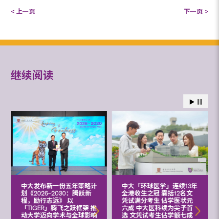
< 上一页
下一页 >
继续阅读
中大发布新一份五年策略计
中大「环球医学」连续13年
划《2026‒2030：腾跃新
全港收生之冠 囊括12名文
程，励行志远》 以
凭试满分考生 佔学医状元
「TIGER」腾飞之跃框架 推
六成 中大医科续为尖子首
动大学迈向学术与全球影响
选 文凭试考生佔学额七成