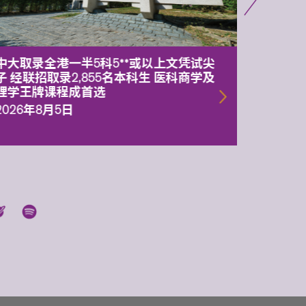
中大取录全港一半5科5**或以上文凭试尖
中大委
子 经联招取录2,855名本科生 医科商学及
理副校
理学王牌课程成首选
2026年
2026年8月5日