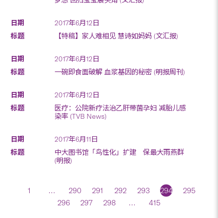
2017年6月12日
【特稿】家人难相见 慧诗如妈妈 (文汇报)
2017年6月12日
一碗即食面破解 血浆基因的秘密 (明报周刊)
2017年6月12日
医疗：公院新疗法治乙肝带菌孕妇 减胎儿感
染率 (TVB News)
2017年6月11日
中大图书馆「鸟性化」扩建 保最大雨燕群
(明报)
1
…
290
291
292
293
294
295
296
297
298
…
415